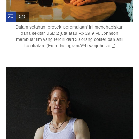
2 / 6
Dalam setahun, proyek 'peremajaan' ini menghabiskan
dana sekitar USD 2 juta atau Rp 29,9 M. Johnson
membuat tim yang terdiri dari 30 orang dokter dan ahli
kesehatan. (Foto: Instagram/@bryanjohnson_)