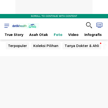
SCROLL TO CONTINUE WITH CONTENT
True Story
Asah Otak
Foto
Video
Infografis
Terpopuler
Koleksi Pilihan
Tanya Dokter & Ahli
T