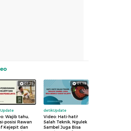
deo
01:29
01:19
kUpdate
detikUpdate
o: Wajib tahu,
Video: Hati-hati!
si-posisi Rawan
Salah Teknik, Ngulek
f Kejepit dan
Sambel Juga Bisa