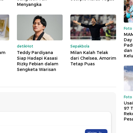
Menyangka
Foto
MAM
Day
Pad
detikHot
Sepakbola
dan
tam
Teddy Pardiyana
Milan Kalah Telak
Kel
Siap Hadapi Kasasi
dari Chelsea, Amorim
Rizky Febian dalam
Tetap Puas
Sengketa Warisan
Foto
Usai
97 
Reko
Pes