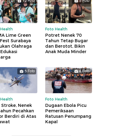
10 Foto
5 Foto
 Health
Foto Health
A Lime Green
Potret Nenek 70
 Fest Surabaya
Tahun Tetap Bugar
ukan Olahraga
dan Berotot, Bikin
 Edukasi
Anak Muda Minder
uarga
5 Foto
6 Foto
 Health
Foto Health
 Stroke, Nenek
Dugaan Ebola Picu
Tahun Pecahkan
Pemeriksaan
r Berdiri di Atas
Ratusan Penumpang
awat
Kapal