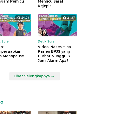
agam Pemicu
Memicu Saraf
Kejepit
24:01
21:17
k Sore
Detik Sore
o:
Video: Nakes Hina
persiapkan
Pasien BPJS yang
a Menopause
Curhat Nunggu 8
Jam, Alarm Apa?
Lihat Selengkapnya
to