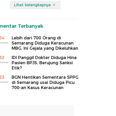
Lihat Selengkapnya
mentar Terbanyak
34
Lebih dari 700 Orang di
Semarang Diduga Keracunan
mentar
MBG, Ini Gejala yang Dikeluhkan
32
IDI Panggil Dokter Diduga Hina
Pasien BPJS, Berujung Sanksi
mentar
Etik?
23
BGN Hentikan Sementara SPPG
di Semarang usai Diduga Picu
mentar
700-an Kasus Keracunan