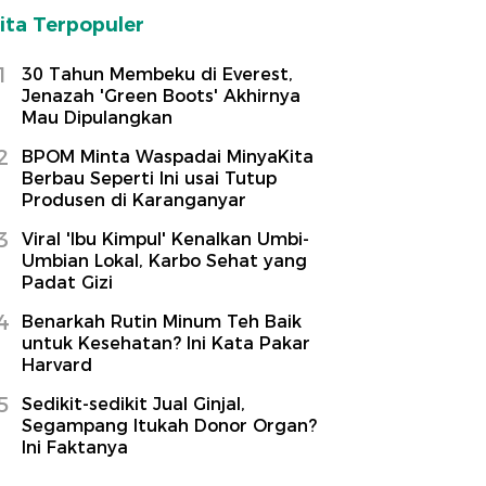
ita Terpopuler
1
30 Tahun Membeku di Everest,
Jenazah 'Green Boots' Akhirnya
Mau Dipulangkan
2
BPOM Minta Waspadai MinyaKita
Berbau Seperti Ini usai Tutup
Produsen di Karanganyar
3
Viral 'Ibu Kimpul' Kenalkan Umbi-
Umbian Lokal, Karbo Sehat yang
Padat Gizi
4
Benarkah Rutin Minum Teh Baik
untuk Kesehatan? Ini Kata Pakar
Harvard
5
Sedikit-sedikit Jual Ginjal,
Segampang Itukah Donor Organ?
Ini Faktanya