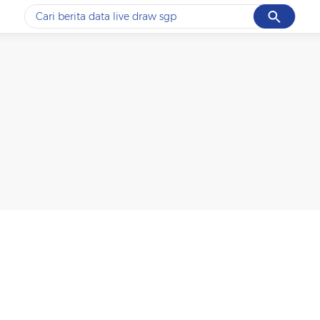
Cancel
Yang sedang ramai dicari
#1
ketik
#2
bromo
#3
streaming motogp
#4
prabowo
#5
data live draw sgp
Promoted
Terakhir yang dicari
Loading...