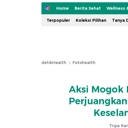
Home
Berita Sehat
Wellness 
Terpopuler
Koleksi Pilihan
Tanya D
detikHealth
Fotohealth
Aksi Mogok 
Perjuangkan
Kesela
Tripa R