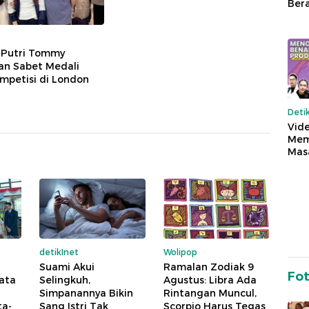
Ber
 Putri Tommy
an Sabet Medali
mpetisi di London
Deti
Vide
Mem
Mas
detikInet
Wolipop
Suami Akui
Ramalan Zodiak 9
Fo
ata
Selingkuh,
Agustus: Libra Ada
Simpanannya Bikin
Rintangan Muncul,
ta-
Sang Istri Tak
Scorpio Harus Tegas