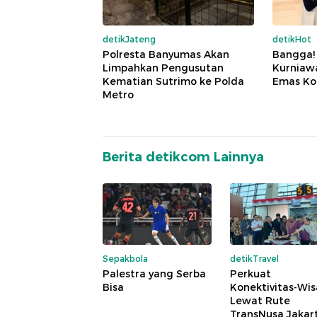
detikJateng
detikHot
Polresta Banyumas Akan
Bangga!
Limpahkan Pengusutan
Kurniaw
Kematian Sutrimo ke Polda
Emas Ko
Metro
Berita detikcom Lainnya
Sepakbola
detikTravel
Palestra yang Serba
Perkuat
Bisa
Konektivitas-Wis
Lewat Rute
TransNusa Jakar