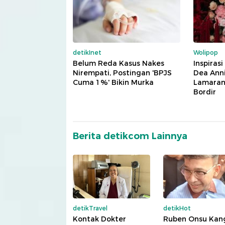
detikInet
Wolipop
Belum Reda Kasus Nakes
Inspiras
Nirempati, Postingan 'BPJS
Dea Anni
Cuma 1%' Bikin Murka
Lamaran,
Bordir
Berita detikcom Lainnya
detikTravel
detikHot
Kontak Dokter
Ruben Onsu Kan