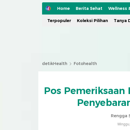
Home
Berita Sehat
Wellness 
Terpopuler
Koleksi Pilihan
Tanya D
detikHealth
Fotohealth
Pos Pemeriksaan 
Penyebaran
Rengga 
Minggu,