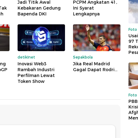
Jadi Titik Awal
PCPM Angkatan 41,
 Tak
Kebakaran Gedung
Ini Syarat
ih
Bapenda DKI
Lengkapnya
Foto
Usai
97 
Reko
Pes
detikInet
Sepakbola
ing
Inovasi Web3
Jika Real Madrid
oGP
Rambah Industri
Gagal Dapat Rodri...
Perfilman Lewat
Token Show
Foto
PBB
Kris
Afg
Mem