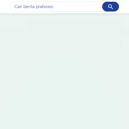
Cancel
Yang sedang ramai dicari
#1
data live draw sgp
#2
kebakaran
#3
prabowo
#4
iran
#5
gempa hari ini
Promoted
Terakhir yang dicari
Loading...