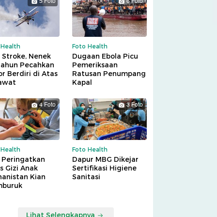
5 Foto
6 Foto
 Health
Foto Health
 Stroke, Nenek
Dugaan Ebola Picu
Tahun Pecahkan
Pemeriksaan
r Berdiri di Atas
Ratusan Penumpang
awat
Kapal
4 Foto
3 Foto
 Health
Foto Health
 Peringatkan
Dapur MBG Dikejar
is Gizi Anak
Sertifikasi Higiene
hanistan Kian
Sanitasi
buruk
Lihat Selengkapnya