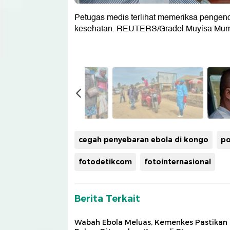
Petugas medis terlihat memeriksa pengen
kesehatan. REUTERS/Gradel Muyisa Mu
cegah penyebaran ebola di kongo
po
fotodetikcom
fotointernasional
Berita Terkait
Wabah Ebola Meluas, Kemenkes Pastikan