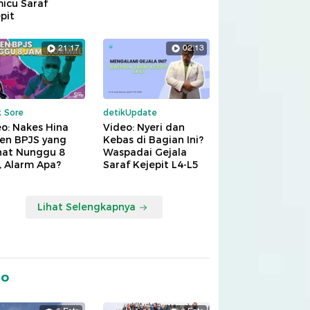
icu Saraf
pit
21:17
02:13
k Sore
detikUpdate
o: Nakes Hina
Video: Nyeri dan
ien BPJS yang
Kebas di Bagian Ini?
hat Nunggu 8
Waspadai Gejala
, Alarm Apa?
Saraf Kejepit L4-L5
Lihat Selengkapnya
to