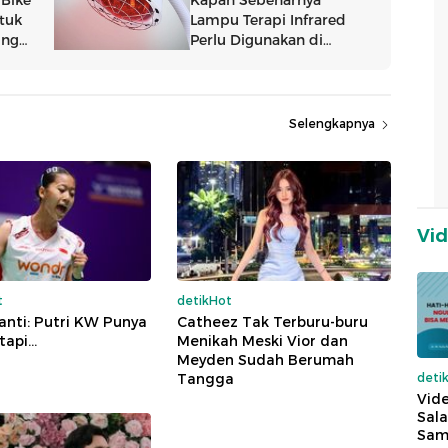
Selengkapnya
Vi
t
detikHot
anti: Putri KW Punya
Catheez Tak Terburu-buru
api...
Menikah Meski Vior dan
Meyden Sudah Berumah
Tangga
deti
Vide
Sala
Sam