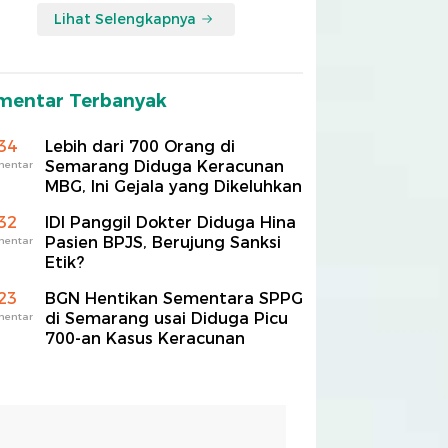
Lihat Selengkapnya
mentar Terbanyak
34
Lebih dari 700 Orang di
Semarang Diduga Keracunan
mentar
MBG, Ini Gejala yang Dikeluhkan
32
IDI Panggil Dokter Diduga Hina
Pasien BPJS, Berujung Sanksi
mentar
Etik?
23
BGN Hentikan Sementara SPPG
di Semarang usai Diduga Picu
mentar
700-an Kasus Keracunan