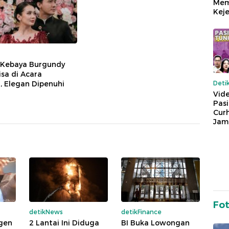
Mem
Keje
i Kebaya Burgundy
sa di Acara
Deti
 Elegan Dipenuhi
Vide
Pas
Cur
Jam
Fo
detikNews
detikFinance
gen
2 Lantai Ini Diduga
BI Buka Lowongan