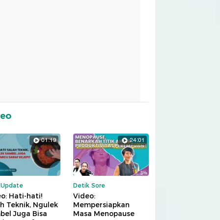
deo
01:19
24:01
kUpdate
Detik Sore
o: Hati-hati!
Video:
h Teknik, Ngulek
Mempersiapkan
bel Juga Bisa
Masa Menopause