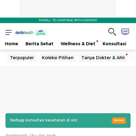
SCROLL TO CONTINUE WITH CONTENT
Home
Berita Sehat
Wellness & Diet
Konsultasi
Terpopuler
Koleksi Pilihan
Tanya Dokter & Ahli
T
Berbagi konsultasi kesehatan di sini
Kirim
detikHealth
Ibu dan Anak