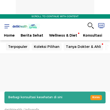
SCROLL TO CONTINUE WITH CONTENT
Home
Berita Sehat
Wellness & Diet
Konsultasi
Terpopuler
Koleksi Pilihan
Tanya Dokter & Ahli
T
Berbagi konsultasi kesehatan di sini
Kirim
detikHealth
Infografis