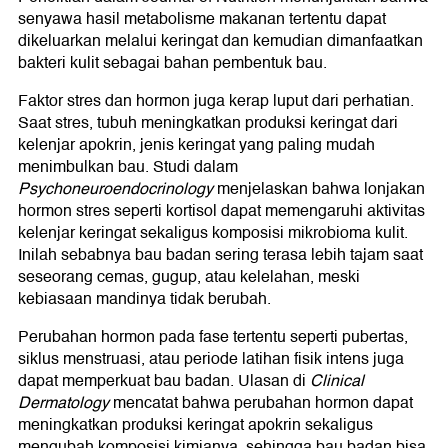
senyawa hasil metabolisme makanan tertentu dapat
dikeluarkan melalui keringat dan kemudian dimanfaatkan
bakteri kulit sebagai bahan pembentuk bau.
Faktor stres dan hormon juga kerap luput dari perhatian.
Saat stres, tubuh meningkatkan produksi keringat dari
kelenjar apokrin, jenis keringat yang paling mudah
menimbulkan bau. Studi dalam
Psychoneuroendocrinology
menjelaskan bahwa lonjakan
hormon stres seperti kortisol dapat memengaruhi aktivitas
kelenjar keringat sekaligus komposisi mikrobioma kulit.
Inilah sebabnya bau badan sering terasa lebih tajam saat
seseorang cemas, gugup, atau kelelahan, meski
kebiasaan mandinya tidak berubah.
Perubahan hormon pada fase tertentu seperti pubertas,
siklus menstruasi, atau periode latihan fisik intens juga
dapat memperkuat bau badan. Ulasan di
Clinical
Dermatology
mencatat bahwa perubahan hormon dapat
meningkatkan produksi keringat apokrin sekaligus
mengubah komposisi kimianya, sehingga bau badan bisa