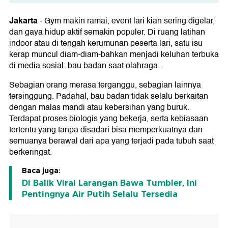
Bau Badan Muncul Karena Bakteri di Kulit:
Keringat Tidak Bau
Jakarta
-
Gym makin ramai, event lari kian sering digelar,
dan gaya hidup aktif semakin populer. Di ruang latihan
Mengapa Bau Badan Lebih Terasa Saat
indoor atau di tengah kerumunan peserta lari, satu isu
Olahraga?
kerap muncul diam-diam-bahkan menjadi keluhan terbuka
di media sosial: bau badan saat olahraga.
Bau Badan Tidak Selalu Soal Kebersihan
Sebagian orang merasa terganggu, sebagian lainnya
Jadi, Haruskah Mandi Sebelum Olahraga?
tersinggung. Padahal, bau badan tidak selalu berkaitan
Cara Lain Mengurangi hingga
dengan malas mandi atau kebersihan yang buruk.
Menghilangkan Bau Badan
Terdapat proses biologis yang bekerja, serta kebiasaan
tertentu yang tanpa disadari bisa memperkuatnya dan
semuanya berawal dari apa yang terjadi pada tubuh saat
berkeringat.
Baca juga:
Di Balik Viral Larangan Bawa Tumbler, Ini
Pentingnya Air Putih Selalu Tersedia