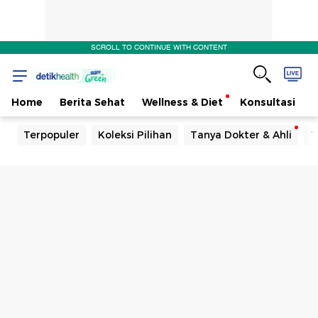
SCROLL TO CONTINUE WITH CONTENT
Home
Berita Sehat
Wellness & Diet
Konsultasi
Terpopuler
Koleksi Pilihan
Tanya Dokter & Ahli
T