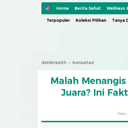
Home
Berita Sehat
Wellness 
Terpopuler
Koleksi Pilihan
Tanya D
detikHealth
Konsultasi
Malah Menangis 
Juara? Ini Fak
Rabu, 