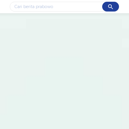
Cancel
Yang sedang ramai dicari
#1
data live draw sgp
#2
gempa hari ini
#3
prabowo
#4
iran
#5
demo
Promoted
Terakhir yang dicari
Loading...