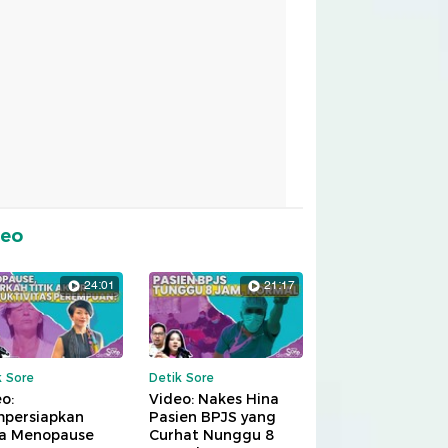
deo
24:01
21:17
k Sore
Detik Sore
o:
Video: Nakes Hina
persiapkan
Pasien BPJS yang
a Menopause
Curhat Nunggu 8