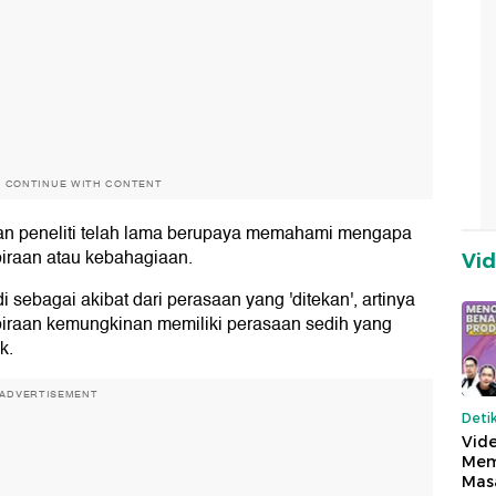
O CONTINUE WITH CONTENT
 dan peneliti telah lama berupaya memahami mengapa
iraan atau kebahagiaan.
Vi
i sebagai akibat dari perasaan yang 'ditekan', artinya
iraan kemungkinan memiliki perasaan sedih yang
k.
ADVERTISEMENT
Deti
Vide
Mem
Mas