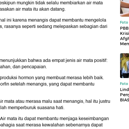
Meskipun mungkin tidak selalu membiarkan air mata
asakan air mata itu akan datang.
hal ini karena menangis dapat membantu mengelola
Foto
s, rasanya seperti sedang melepaskan sebagian dari
PBB
Kris
Afg
Mem
menunjukkan bahwa ada empat jenis air mata positif:
dahan, dan pencapaian.
roduksi hormon yang membuat merasa lebih baik.
orfin setelah menangis, yang dapat membantu
Foto
Lind
Peny
BIA
 mata atau merasa malu saat menangis, hal itu justru
lah memperburuk suasana hati.
. Air mata itu dapat membantu menjaga keseimbangan
bahagia saat merasa kewalahan sebenarnya dapat