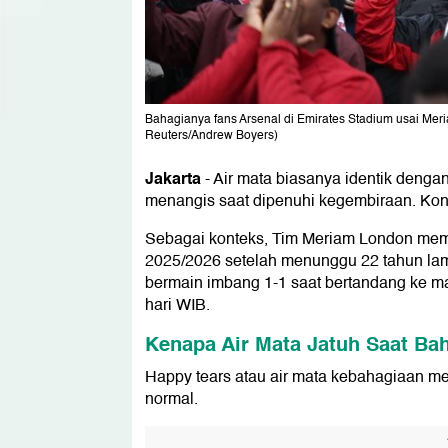
Bahagianya fans Arsenal di Emirates Stadium usai Mer
Reuters/Andrew Boyers)
Jakarta
-
Air mata biasanya identik denga
menangis saat dipenuhi kegembiraan. Kond
Sebagai konteks, Tim Meriam London memas
2025/2026 setelah menunggu 22 tahun lama
bermain imbang 1-1 saat bertandang ke mar
hari WIB.
Kenapa Air Mata Jatuh Saat Ba
Happy tears atau air mata kebahagiaan m
normal.