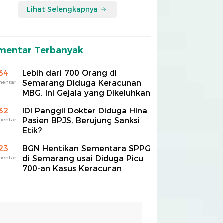
Lihat Selengkapnya
mentar Terbanyak
34
Lebih dari 700 Orang di
Semarang Diduga Keracunan
mentar
MBG, Ini Gejala yang Dikeluhkan
32
IDI Panggil Dokter Diduga Hina
Pasien BPJS, Berujung Sanksi
mentar
Etik?
23
BGN Hentikan Sementara SPPG
di Semarang usai Diduga Picu
mentar
700-an Kasus Keracunan