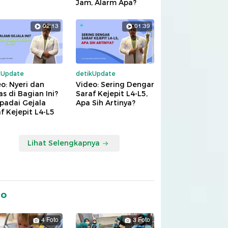
Jam, Alarm Apa?
02:13
01:39
kUpdate
detikUpdate
o: Nyeri dan
Video: Sering Dengar
s di Bagian Ini?
Saraf Kejepit L4-L5,
padai Gejala
Apa Sih Artinya?
f Kejepit L4-L5
Lihat Selengkapnya
to
4 Foto
3 Foto