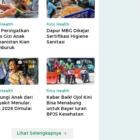
 Health
Foto Health
 Peringatkan
Dapur MBG Dikejar
is Gizi Anak
Sertifikasi Higiene
hanistan Kian
Sanitasi
buruk
10 Foto
7 Foto
 Health
Foto Health
ungi Anak dari
Kabar Baik! Ojol Kini
akit Menular,
Bisa Menabung
S 2026 Dimulai
untuk Bayar Iuran
BPJS Kesehatan
Lihat Selengkapnya