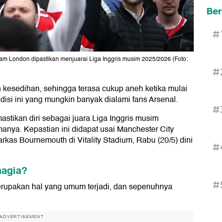
Ber
#
iam London dipastikan menjuarai Liga Inggris musim 2025/2026 (Foto:
#
n kesedihan, sehingga terasa cukup aneh ketika mulai
isi ini yang mungkin banyak dialami fans Arsenal.
#
tikan diri sebagai juara Liga Inggris musim
nya. Kepastian ini didapat usai Manchester City
kas Bournemouth di Vitality Stadium, Rabu (20/5) dini
#
hagia?
#
erupakan hal yang umum terjadi, dan sepenuhnya
ADVERTISEMENT