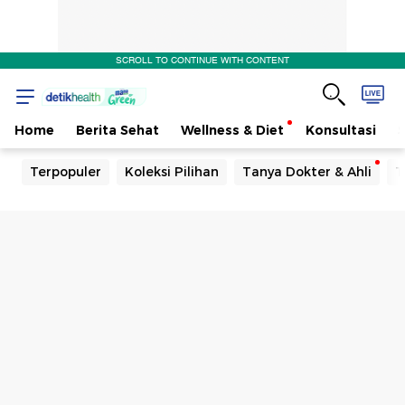
SCROLL TO CONTINUE WITH CONTENT
Home
Berita Sehat
Wellness & Diet
Konsultasi
Terpopuler
Koleksi Pilihan
Tanya Dokter & Ahli
T