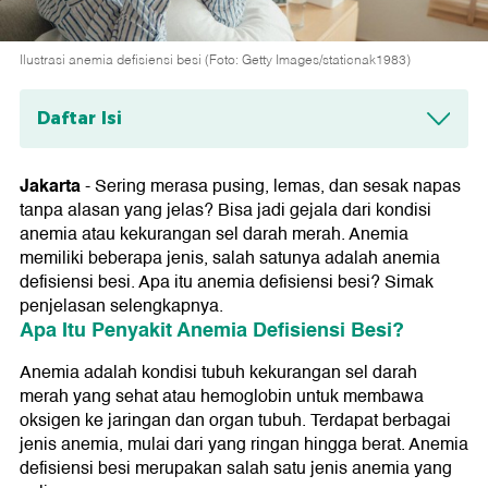
Ilustrasi anemia defisiensi besi (Foto: Getty Images/staticnak1983)
Daftar Isi
Apa Itu Penyakit Anemia Defisiensi Besi?
Jakarta
- Sering merasa pusing, lemas, dan sesak napas
Gejala Anemia Defisiensi Besi
tanpa alasan yang jelas? Bisa jadi gejala dari kondisi
anemia atau kekurangan sel darah merah. Anemia
Penyebab Anemia Defisiensi Besi
memiliki beberapa jenis, salah satunya adalah anemia
Faktor Risiko Anemia Defisiensi Besi
defisiensi besi. Apa itu anemia defisiensi besi? Simak
penjelasan selengkapnya.
Komplikasi Anemia Defisiensi Besi
Apa Itu Penyakit Anemia Defisiensi Besi?
Diagnosis Anemia Defisiensi Besi
Anemia adalah kondisi tubuh kekurangan sel darah
merah yang sehat atau hemoglobin untuk membawa
Pengobatan Anemia Defisiensi Besi
oksigen ke jaringan dan organ tubuh. Terdapat berbagai
Kapan Harus ke Dokter?
jenis anemia, mulai dari yang ringan hingga berat. Anemia
defisiensi besi merupakan salah satu jenis anemia yang