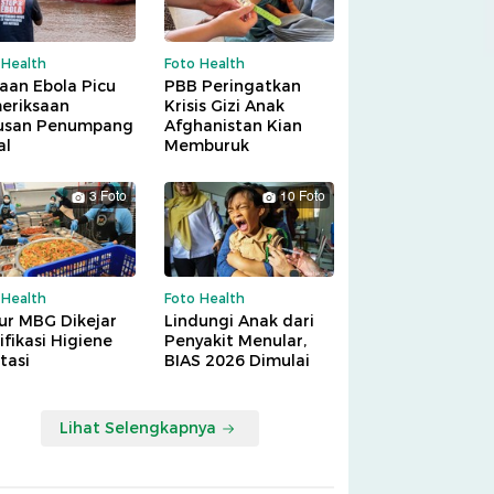
 Health
Foto Health
aan Ebola Picu
PBB Peringatkan
eriksaan
Krisis Gizi Anak
usan Penumpang
Afghanistan Kian
al
Memburuk
3 Foto
10 Foto
 Health
Foto Health
ur MBG Dikejar
Lindungi Anak dari
ifikasi Higiene
Penyakit Menular,
tasi
BIAS 2026 Dimulai
Lihat Selengkapnya