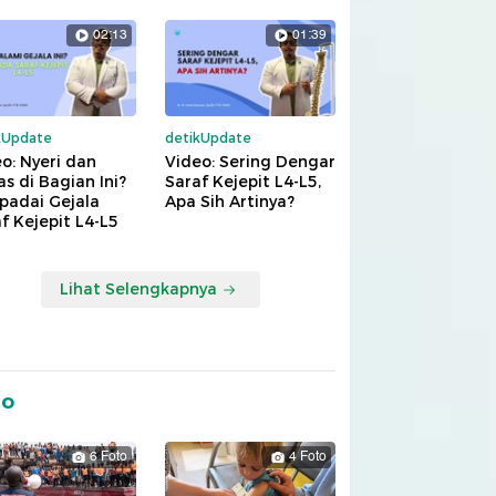
02:13
01:39
kUpdate
detikUpdate
o: Nyeri dan
Video: Sering Dengar
s di Bagian Ini?
Saraf Kejepit L4-L5,
padai Gejala
Apa Sih Artinya?
f Kejepit L4-L5
Lihat Selengkapnya
to
6 Foto
4 Foto