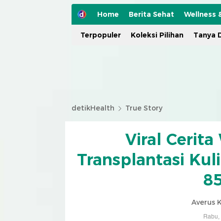
Home
Berita Sehat
Wellness 
Terpopuler
Koleksi Pilihan
Tanya D
detikHealth
True Story
Viral Cerita
Transplantasi Kul
85
Averus 
Rabu, 