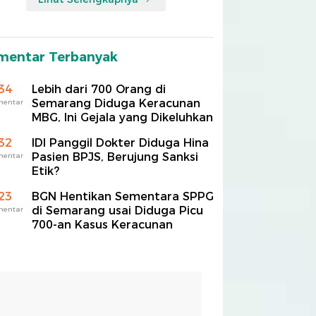
mentar Terbanyak
34
Lebih dari 700 Orang di
Semarang Diduga Keracunan
mentar
MBG, Ini Gejala yang Dikeluhkan
32
IDI Panggil Dokter Diduga Hina
Pasien BPJS, Berujung Sanksi
mentar
Etik?
23
BGN Hentikan Sementara SPPG
di Semarang usai Diduga Picu
mentar
700-an Kasus Keracunan