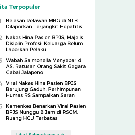
ita Terpopuler
1
Belasan Relawan MBG di NTB
Dilaporkan Terjangkit Hepatitis
2
Nakes Hina Pasien BPJS, Majelis
Disiplin Profesi: Keluarga Belum
Laporkan Pelaku
3
Wabah Salmonella Menyebar di
AS, Ratusan Orang Sakit Gegara
Cabai Jalapeno
4
Viral Nakes Hina Pasien BPJS
Berujung Gaduh, Perhimpunan
Humas RS Sampaikan Saran
5
Kemenkes Benarkan Viral Pasien
BPJS Nunggu 8 Jam di RSCM,
Ruang HCU Terbatas
Lihat Selengkapnya