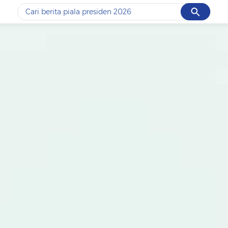
Cancel
Yang sedang ramai dicari
#1
data live draw sgp
#2
piala presiden 2026
#3
prabowo
#4
iran
#5
gempa hari ini
Promoted
Terakhir yang dicari
Loading...