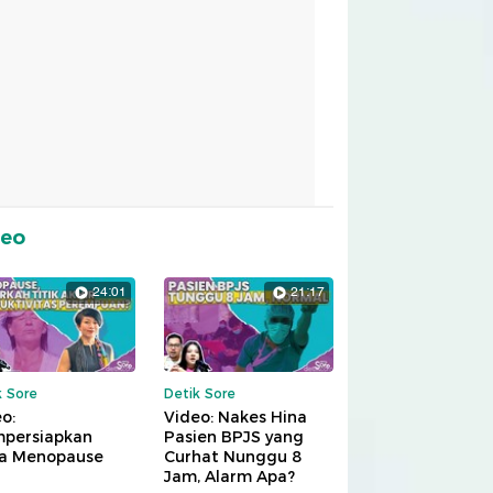
deo
24:01
21:17
k Sore
Detik Sore
o:
Video: Nakes Hina
persiapkan
Pasien BPJS yang
a Menopause
Curhat Nunggu 8
Jam, Alarm Apa?