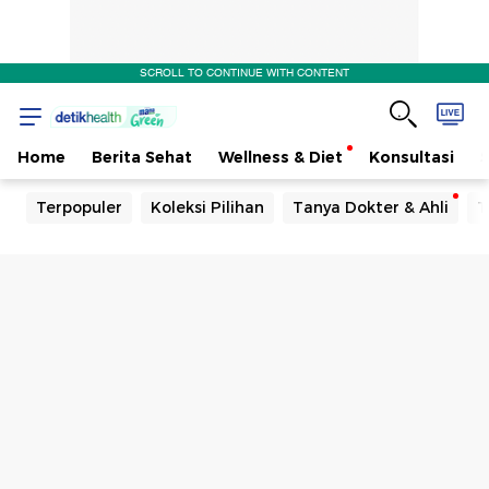
SCROLL TO CONTINUE WITH CONTENT
Home
Berita Sehat
Wellness & Diet
Konsultasi
Terpopuler
Koleksi Pilihan
Tanya Dokter & Ahli
T