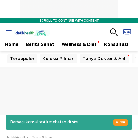
SCROLL TO CONTINUE WITH CONTENT
Home
Berita Sehat
Wellness & Diet
Konsultasi
Terpopuler
Koleksi Pilihan
Tanya Dokter & Ahli
T
Berbagi konsultasi kesehatan di sini
Kirim
detikHealth
True Story