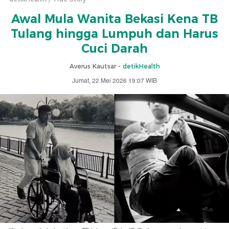
Awal Mula Wanita Bekasi Kena TB
Tulang hingga Lumpuh dan Harus
Cuci Darah
Averus Kautsar -
detikHealth
Jumat, 22 Mei 2026 19:07 WIB