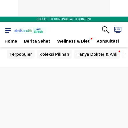
SCROLL TO CONTINUE WITH CONTENT
Home
Berita Sehat
Wellness & Diet
Konsultasi
Terpopuler
Koleksi Pilihan
Tanya Dokter & Ahli
T