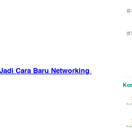
#
#
Ko
Ko
Ko