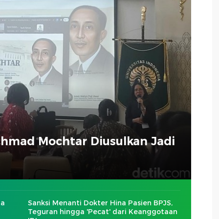
chmad Mochtar Diusulkan Jadi
ra
Sanksi Menanti Dokter Hina Pasien BPJS,
Teguran hingga 'Pecat' dari Keanggotaan