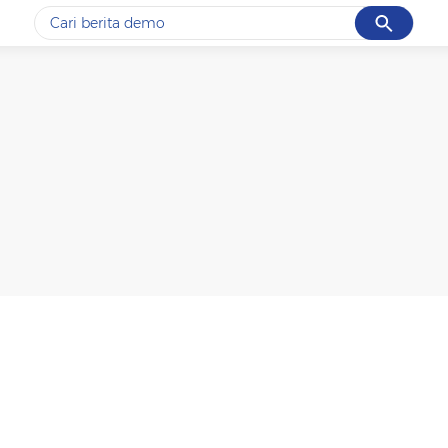
Cancel
Yang sedang ramai dicari
#1
gempa hari ini
#2
gempa
#3
iran
#4
demo
#5
prabowo
Promoted
Terakhir yang dicari
Loading...