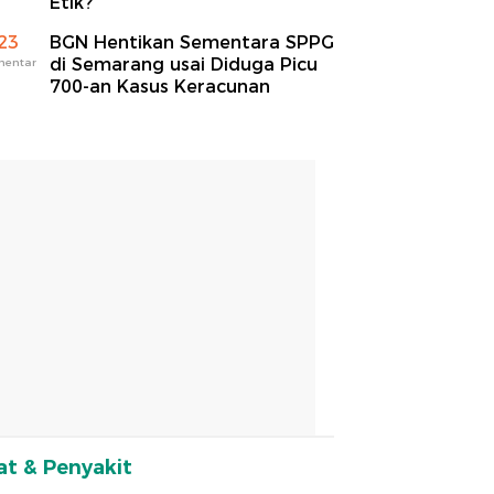
Etik?
23
BGN Hentikan Sementara SPPG
di Semarang usai Diduga Picu
mentar
700-an Kasus Keracunan
t & Penyakit