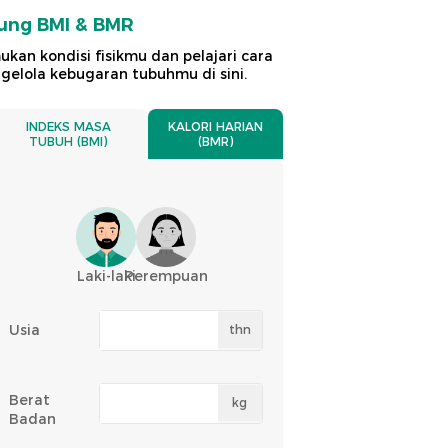
ung BMI & BMR
kan kondisi fisikmu dan pelajari cara
elola kebugaran tubuhmu di sini.
INDEKS MASA
KALORI HARIAN
TUBUH (BMI)
(BMR)
Laki-laki
Perempuan
Usia
thn
Berat
kg
Badan