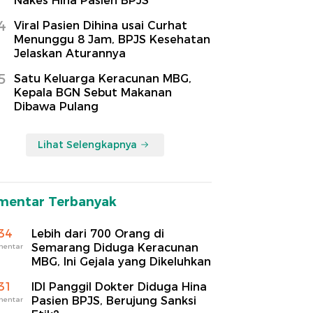
Nakes Hina Pasien BPJS
4
Viral Pasien Dihina usai Curhat
Menunggu 8 Jam, BPJS Kesehatan
Jelaskan Aturannya
5
Satu Keluarga Keracunan MBG,
Kepala BGN Sebut Makanan
Dibawa Pulang
Lihat Selengkapnya
mentar Terbanyak
34
Lebih dari 700 Orang di
Semarang Diduga Keracunan
mentar
MBG, Ini Gejala yang Dikeluhkan
31
IDI Panggil Dokter Diduga Hina
Pasien BPJS, Berujung Sanksi
mentar