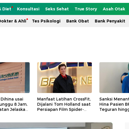
& Diet
Konsultasi
Seks Sehat
True Story
Asah Otak
okter & Ahli
Tes Psikologi
Bank Obat
Bank Penyakit
 Dihina usai
Manfaat Latihan CrossFit,
Sanksi Menant
unggu 8 Jam,
Dijalani Tom Holland saat
Hina Pasien B
atan Jelaskan
Persiapan Film Spider-
Teguran hingg
Man
dari Keanggot