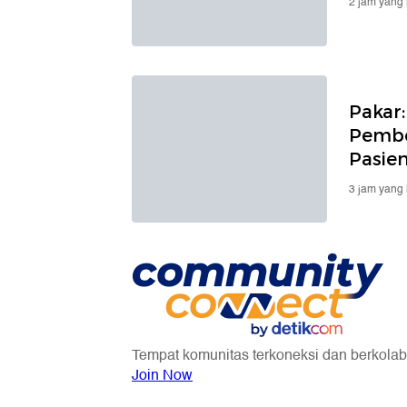
2 jam yang 
Pakar:
Pembe
Pasie
3 jam yang 