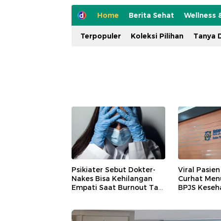
Home
Berita Sehat
Wellness 
Terpopuler
Koleksi Pilihan
Tanya D
Psikiater Sebut Dokter-
Viral Pasien
Nakes Bisa Kehilangan
Curhat Men
Empati Saat Burnout Tak
BPJS Keseh
Tertangani
Aturannya