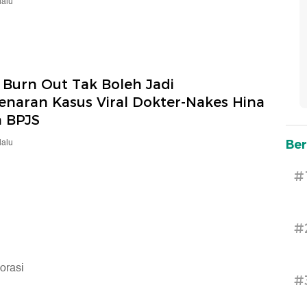
lalu
 Burn Out Tak Boleh Jadi
naran Kasus Viral Dokter-Nakes Hina
n BPJS
lalu
Ber
#
#
#