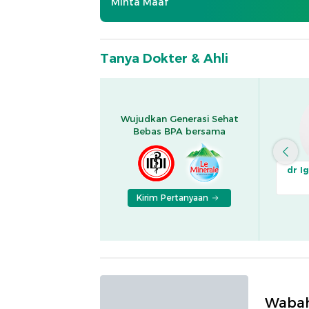
Minta Maaf
Tanya Dokter & Ahli
Anak susah minum air
Menurut berat badan
t
Wujudkan Generasi Sehat
putih
Bebas BPA bersama
Saya ingin melakukan diet
untuk menurunkan berat
so
Selamat siang dok,
badan
r
ponakan saya umur 2
Rafika Syaiful
dr I
s
tahunan sekarang susah
d
banget minum air putih.
Co-founder & Psikolog
s
Klinis Ohana Space
Padahal terhitung cukup
Kirim Pertanyaan
j
aktif. Bagaimana cara agar
y
anak tersebut mau minum
d
ya dok? Dan tanda-tanda apa
k
yang perlu diwaspadai agar
dia gak dehidrasi?
Wabah 