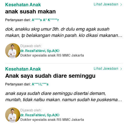
Kesehatan Anak
Lihat Jawaban
anak susah makan
A****s A* K*****r
Pertanyaan dari:
dok, anakku skrg umur 3th. dr dulu emg agak susah
makan, tp belakangan makin parah. klo dikasi makanan
cuma mau bbrp suap trus udahan. aku jd takut gizinya
Dijawab oleh:
kurang. gimana ya supaya anak mau makan lbh baik?
dr. RezaFahlevi, Sp.A(K)
dan juga bener gak sih kalo dikasi tontonan gadget malah
Dokter spesialis anak RS MMC Jakarta
bikin makin males makan?terima kasih banyak dokter.
Kesehatan Anak
Lihat Jawaban
Anak saya sudah diare seminggu
A***i L***s
Pertanyaan dari:
anak saya sudah diare seminggu disertai demam,
muntah, tidak nafsu makan. namun sudah ke puskesmas,
dan membaik sedikit lalu diare lagi. bagaimana ya dok
Dijawab oleh:
penanggulangannya?
dr. RezaFahlevi, Sp.A(K)
Dokter spesialis anak RS MMC Jakarta