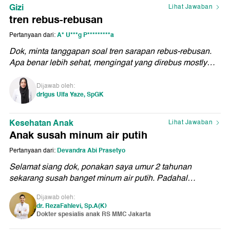
Gizi
Lihat Jawaban
tren rebus-rebusan
A* U***g P*********a
Pertanyaan dari:
Dok, minta tanggapan soal tren sarapan rebus-rebusan.
Apa benar lebih sehat, mengingat yang direbus mostly
karbo semua. Kalau nggak ubi, jagung, pisang, kalau
nggak ya singkong. Apa bedanya dengan nasi uduk?
Dijawab oleh:
drIgus Ulfa Yaze, SpGK
Terima kasih dok
Kesehatan Anak
Lihat Jawaban
Anak susah minum air putih
Devandra Abi Prasetyo
Pertanyaan dari:
Selamat siang dok, ponakan saya umur 2 tahunan
sekarang susah banget minum air putih. Padahal
terhitung cukup aktif. Bagaimana cara agar anak tersebut
Dijawab oleh:
mau minum ya dok? Dan tanda-tanda apa yang perlu
dr. RezaFahlevi, Sp.A(K)
diwaspadai agar dia gak dehidrasi?
Dokter spesialis anak RS MMC Jakarta