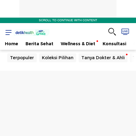
SCROLL TO CONTINUE WITH CONTENT
Home
Berita Sehat
Wellness & Diet
Konsultasi
Terpopuler
Koleksi Pilihan
Tanya Dokter & Ahli
T