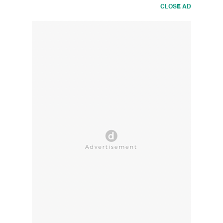
Tanya
CLOSE AD
Dokter
-
DetikHealth