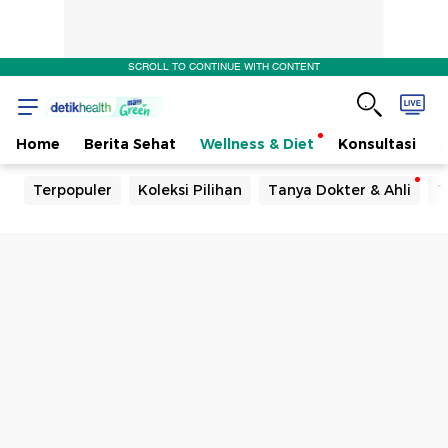
SCROLL TO CONTINUE WITH CONTENT
Home
Berita Sehat
Wellness & Diet
Konsultasi
Terpopuler
Koleksi Pilihan
Tanya Dokter & Ahli
T