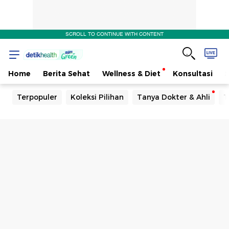
SCROLL TO CONTINUE WITH CONTENT
Home
Berita Sehat
Wellness & Diet
Konsultasi
Terpopuler
Koleksi Pilihan
Tanya Dokter & Ahli
T