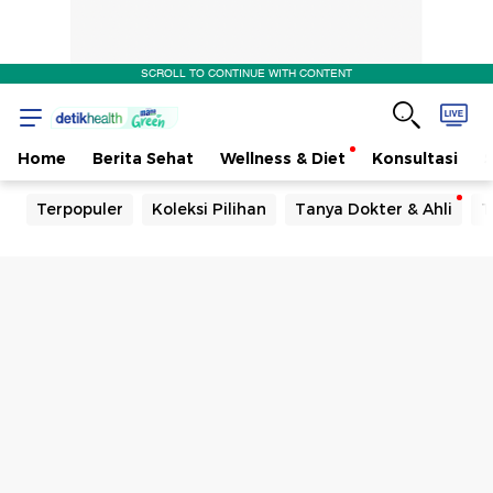
SCROLL TO CONTINUE WITH CONTENT
Home
Berita Sehat
Wellness & Diet
Konsultasi
Terpopuler
Koleksi Pilihan
Tanya Dokter & Ahli
T