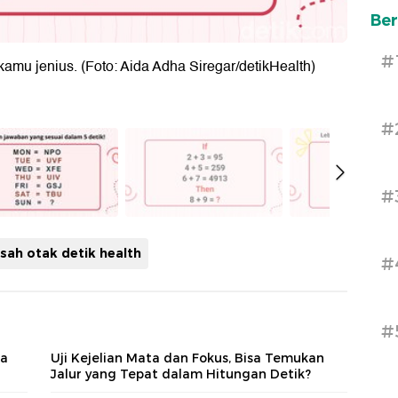
Ber
#
amu jenius. (Foto: Aida Adha Siregar/detikHealth)
#
#
sah otak detik health
#
#
sa
Uji Kejelian Mata dan Fokus, Bisa Temukan
Jalur yang Tepat dalam Hitungan Detik?