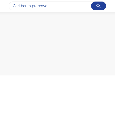
Cancel
Yang sedang ramai dicari
#1
data live draw sgp
#2
kebakaran
#3
prabowo
#4
iran
#5
gempa hari ini
Promoted
Terakhir yang dicari
Loading...