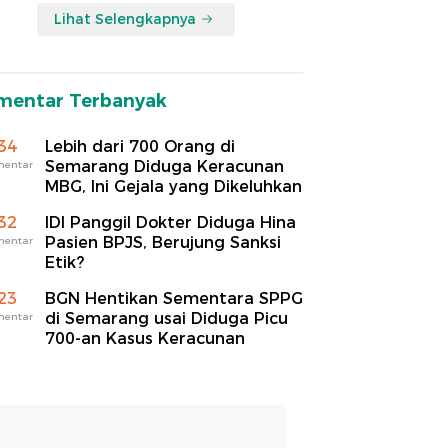
Lihat Selengkapnya
mentar Terbanyak
34
Lebih dari 700 Orang di
Semarang Diduga Keracunan
mentar
MBG, Ini Gejala yang Dikeluhkan
32
IDI Panggil Dokter Diduga Hina
Pasien BPJS, Berujung Sanksi
mentar
Etik?
23
BGN Hentikan Sementara SPPG
di Semarang usai Diduga Picu
mentar
700-an Kasus Keracunan