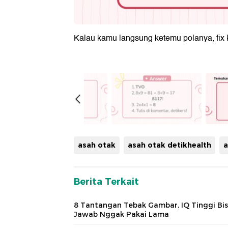
Kalau kamu langsung ketemu polanya, fix k
asah otak
asah otak detikhealth
a
Berita Terkait
8 Tantangan Tebak Gambar, IQ Tinggi Bi
Jawab Nggak Pakai Lama