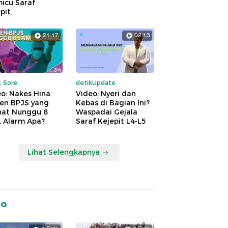
icu Saraf
pit
21:17
02:13
k Sore
detikUpdate
o: Nakes Hina
Video: Nyeri dan
ien BPJS yang
Kebas di Bagian Ini?
hat Nunggu 8
Waspadai Gejala
, Alarm Apa?
Saraf Kejepit L4-L5
Lihat Selengkapnya
to