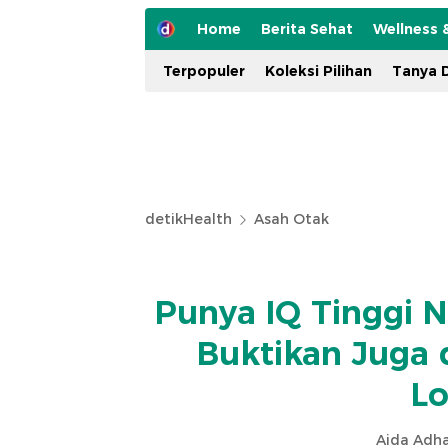
Home
Berita Sehat
Wellness 
Terpopuler
Koleksi Pilihan
Tanya D
detikHealth
Asah Otak
Punya IQ Tinggi 
Buktikan Juga 
Lo
Aida Adha