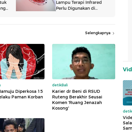
Selengkapnya
Vi
s
detikBali
Mamuju Diperkosa 15
Karier dr Beni di RSUD
Pelaku Paman Korban
Ruteng Berakhir Seusai
Komen 'Ruang Jenazah
Kosong'
deti
Vide
Sala
Sam