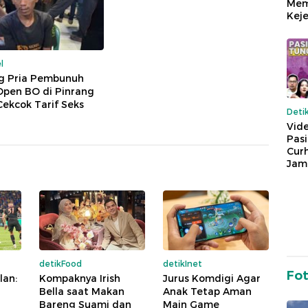
Mem
Keje
l
 Pria Pembunuh
Open BO di Pinrang
ekcok Tarif Seks
Deti
Vide
Pas
Cur
Jam
detikFood
detikInet
Fo
lan:
Kompaknya Irish
Jurus Komdigi Agar
Bella saat Makan
Anak Tetap Aman
Bareng Suami dan
Main Game