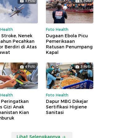
5 Foto
6 Foto
 Health
Foto Health
 Stroke, Nenek
Dugaan Ebola Picu
Tahun Pecahkan
Pemeriksaan
r Berdiri di Atas
Ratusan Penumpang
awat
Kapal
4 Foto
3 Foto
 Health
Foto Health
 Peringatkan
Dapur MBG Dikejar
is Gizi Anak
Sertifikasi Higiene
hanistan Kian
Sanitasi
buruk
Lihat Selengkapnya