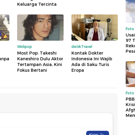
Keluarga Tercinta
Foto
Usai
97 
Reko
Wolipop
detikTravel
Pes
Most Pop: Takeshi
Kontak Dokter
Tanpa
Kaneshiro Dulu Aktor
Indonesia Ini Wajib
Tertampan Asia, Kini
Ada di Saku Turis
Fokus Bertani
Eropa
Foto
PBB
Kris
Afg
Mem