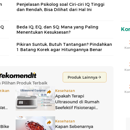
n
Penjelasan Psikolog soal Ciri-ciri IQ Tinggi
dan Rendah, Bisa Dilihat dari Hal Ini
IQ
Beda IQ, EQ, dan SQ: Mana yang Paling
Ko
Menentukan Kesuksesan?
Pikiran Suntuk, Butuh Tantangan? Pindahkan
Ko
1 Batang Korek agar Hitungannya Benar
Ko
Ko