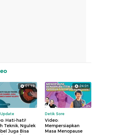
deo
01:19
24:01
kUpdate
Detik Sore
o: Hati-hati!
Video:
h Teknik, Ngulek
Mempersiapkan
bel Juga Bisa
Masa Menopause