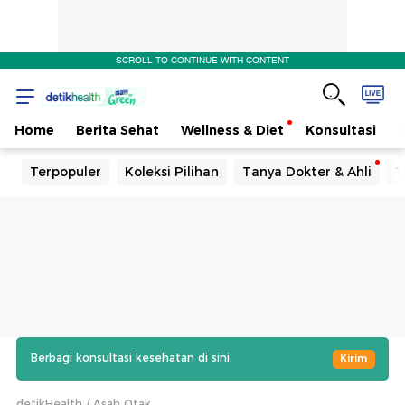
SCROLL TO CONTINUE WITH CONTENT
Home
Berita Sehat
Wellness & Diet
Konsultasi
Terpopuler
Koleksi Pilihan
Tanya Dokter & Ahli
T
Berbagi konsultasi kesehatan di sini
Kirim
detikHealth
Asah Otak