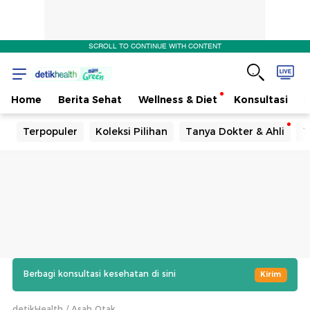
SCROLL TO CONTINUE WITH CONTENT
Home
Berita Sehat
Wellness & Diet
Konsultasi
Terpopuler
Koleksi Pilihan
Tanya Dokter & Ahli
T
Berbagi konsultasi kesehatan di sini
Kirim
detikHealth
Asah Otak