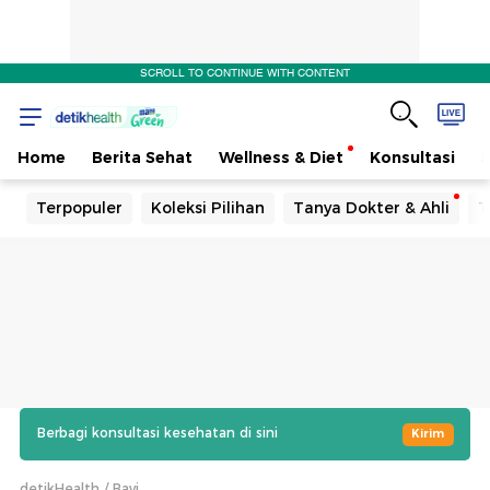
SCROLL TO CONTINUE WITH CONTENT
Home
Berita Sehat
Wellness & Diet
Konsultasi
Terpopuler
Koleksi Pilihan
Tanya Dokter & Ahli
T
Berbagi konsultasi kesehatan di sini
Kirim
detikHealth
Bayi