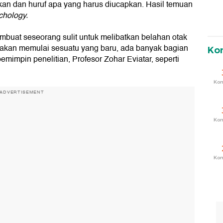
kan dan huruf apa yang harus diucapkan. Hasil temuan
hology.
membuat seseorang sulit untuk melibatkan belahan otak
 akan memulai sesuatu yang baru, ada banyak bagian
Ko
pemimpin penelitian, Profesor Zohar Eviatar, seperti
Ko
ADVERTISEMENT
Ko
Ko