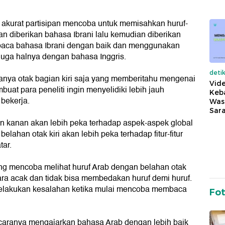
 akurat partisipan mencoba untuk memisahkan huruf-
an diberikan bahasa Ibrani lalu kemudian diberikan
baca bahasa Ibrani dengan baik dan menggunakan
 juga halnya dengan bahasa Inggris.
deti
hanya otak bagian kiri saja yang memberitahu mengenai
Vide
buat para peneliti ingin menyelidiki lebih jauh
Keba
bekerja.
Was
Sara
an kanan akan lebih peka terhadap aspek-aspek global
lahan otak kiri akan lebih peka terhadap fitur-fitur
tar.
ng mencoba melihat huruf Arab dengan belahan otak
a acak dan tidak bisa membedakan huruf demi huruf.
melakukan kesalahan ketika mulai mencoba membaca
Fo
 caranya mengajarkan bahasa Arab dengan lebih baik