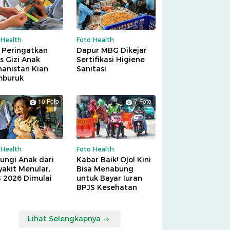
 Health
Foto Health
 Peringatkan
Dapur MBG Dikejar
is Gizi Anak
Sertifikasi Higiene
hanistan Kian
Sanitasi
buruk
10 Foto
7 Foto
 Health
Foto Health
ungi Anak dari
Kabar Baik! Ojol Kini
akit Menular,
Bisa Menabung
S 2026 Dimulai
untuk Bayar Iuran
BPJS Kesehatan
Lihat Selengkapnya