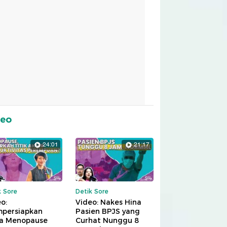
deo
24:01
21:17
k Sore
Detik Sore
o:
Video: Nakes Hina
persiapkan
Pasien BPJS yang
a Menopause
Curhat Nunggu 8