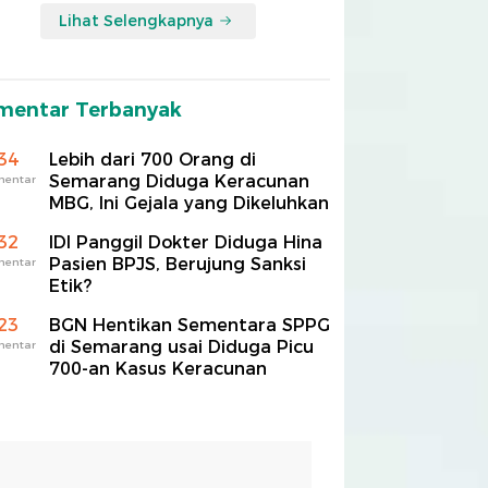
Lihat Selengkapnya
mentar Terbanyak
34
Lebih dari 700 Orang di
Semarang Diduga Keracunan
mentar
MBG, Ini Gejala yang Dikeluhkan
32
IDI Panggil Dokter Diduga Hina
Pasien BPJS, Berujung Sanksi
mentar
Etik?
23
BGN Hentikan Sementara SPPG
di Semarang usai Diduga Picu
mentar
700-an Kasus Keracunan