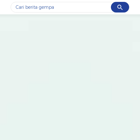
Cancel
Yang sedang ramai dicari
#1
gempa hari ini
#2
gempa
#3
prabowo
#4
iran
#5
demo
Promoted
Terakhir yang dicari
Loading...