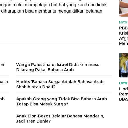
ngan mulai mempelajari hal-hal yang kecil dan tidak
ni diharapkan bisa membantu mengaktifkan belahan
Foto
PBB
Kris
Afg
Mem
emi
Warga Palestina di Israel Didiskriminasi,
Dilarang Pakai Bahasa Arab
hasa
Hadits 'Bahasa Surga Adalah Bahasa Arab',
Foto
Shahih atau Dhaif?
Lind
Peny
rab
Apakah Orang yang Tidak Bisa Bahasa Arab
BIA
Tetap Bisa Masuk Surga?
Anak Elon-Bezos Belajar Bahasa Mandarin,
Jadi Tren Dunia?