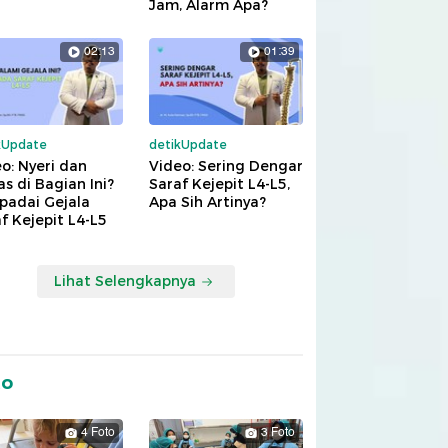
Jam, Alarm Apa?
02:13
01:39
kUpdate
detikUpdate
o: Nyeri dan
Video: Sering Dengar
s di Bagian Ini?
Saraf Kejepit L4-L5,
padai Gejala
Apa Sih Artinya?
f Kejepit L4-L5
Lihat Selengkapnya
to
4 Foto
3 Foto