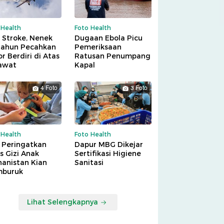
 Health
Foto Health
 Stroke, Nenek
Dugaan Ebola Picu
Tahun Pecahkan
Pemeriksaan
r Berdiri di Atas
Ratusan Penumpang
awat
Kapal
4 Foto
3 Foto
 Health
Foto Health
 Peringatkan
Dapur MBG Dikejar
is Gizi Anak
Sertifikasi Higiene
hanistan Kian
Sanitasi
buruk
Lihat Selengkapnya