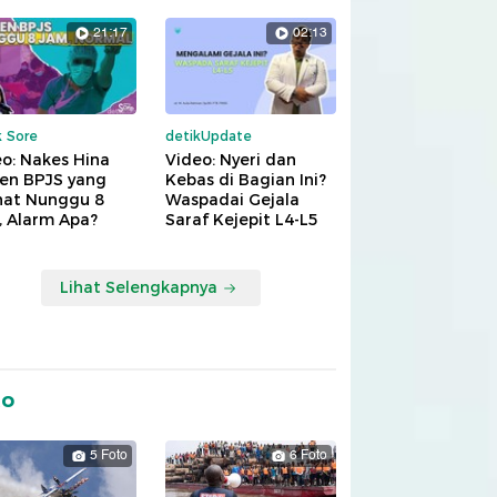
21:17
02:13
k Sore
detikUpdate
o: Nakes Hina
Video: Nyeri dan
ien BPJS yang
Kebas di Bagian Ini?
hat Nunggu 8
Waspadai Gejala
, Alarm Apa?
Saraf Kejepit L4-L5
Lihat Selengkapnya
to
5 Foto
6 Foto