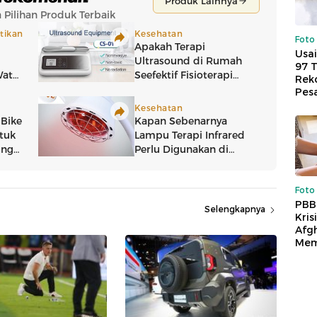
Foto
Usai
97 
Reko
Pes
Foto
PBB
Selengkapnya
Kris
Afg
Mem