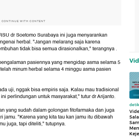
O CONTINUE WITH CONTENT
f RSU dr Soetomo Surabaya ini juga menyarankan
engenai herbal. "Jangan melarang saja karena
embuhan tidak bisa semua dirasionalkan," terangnya .
Vi
n pengalaman pasiennya yang mengidap asma selama 5
telah minum herbal selama 4 minggu asma pasien
 ada uji, nggak bisa empiris saja. Kalau mau tradisional
ni perlindungan untuk masyarakat," tutur dr Arijanto.
deti
an yang sudah dalam golongan fitofarmaka dan juga
Vide
ri jamu. "Karena yang kita tau kan jamu itu dibawah
Sala
Sam
u juga, tapi diteliti," tutupnya.
Mem
Keje