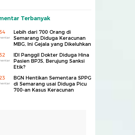
mentar Terbanyak
34
Lebih dari 700 Orang di
Semarang Diduga Keracunan
mentar
MBG, Ini Gejala yang Dikeluhkan
32
IDI Panggil Dokter Diduga Hina
Pasien BPJS, Berujung Sanksi
mentar
Etik?
23
BGN Hentikan Sementara SPPG
di Semarang usai Diduga Picu
mentar
700-an Kasus Keracunan