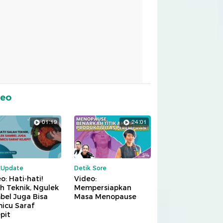
deo
01:19
24:01
kUpdate
Detik Sore
o: Hati-hati!
Video:
h Teknik, Ngulek
Mempersiapkan
bel Juga Bisa
Masa Menopause
icu Saraf
pit