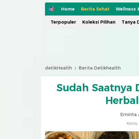
Home
Berita Sehat
Wellness 
Terpopuler
Koleksi Pilihan
Tanya D
detikHealth
Berita Detikhealth
Sudah Saatnya 
Herbal
Erninta 
Kamis,