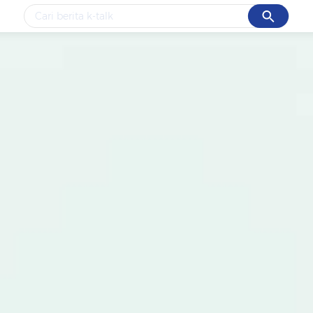
Cancel
Yang sedang ramai dicari
#1
data live draw sgp
#2
k-talk
#3
kebakaran
#4
prabowo
#5
gempa hari ini
Promoted
Terakhir yang dicari
Loading...