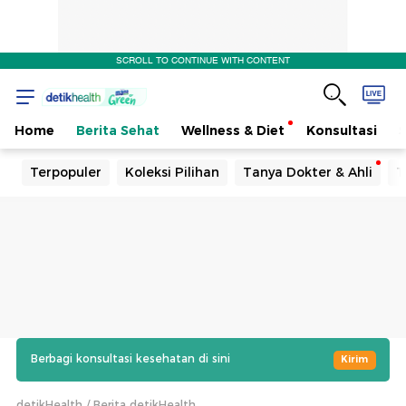
SCROLL TO CONTINUE WITH CONTENT
Home
Berita Sehat
Wellness & Diet
Konsultasi
Terpopuler
Koleksi Pilihan
Tanya Dokter & Ahli
T
Berbagi konsultasi kesehatan di sini
Kirim
detikHealth
Berita detikHealth