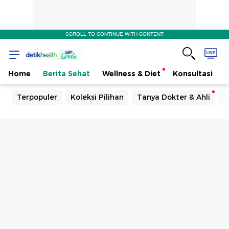
SCROLL TO CONTINUE WITH CONTENT
Home
Berita Sehat
Wellness & Diet
Konsultasi
Terpopuler
Koleksi Pilihan
Tanya Dokter & Ahli
T