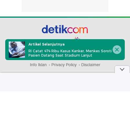
part of
Artikel Selanjutnya
RI Catat 474 Ribu Kasus Kanker, Menkes Soroti
Pasien Datang Saat Stadium Lanjut
Redaksi
Pedoman Media Siber
Karir
Kotak Pos
Info Iklan
Privacy Policy
Disclaimer
Download aplikasi detikcom
Copyright @ 2026 detikcom, All right reserved