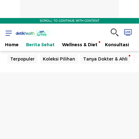
SCROLL TO CONTINUE WITH CONTENT
Home
Berita Sehat
Wellness & Diet
Konsultasi
Terpopuler
Koleksi Pilihan
Tanya Dokter & Ahli
T