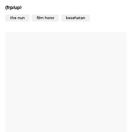
(frp/up)
the nun
film horor
kesehatan