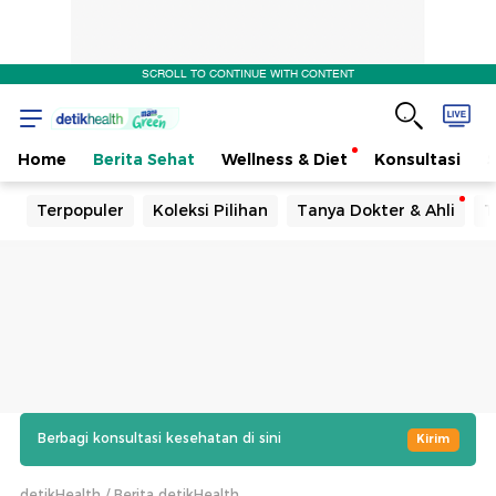
SCROLL TO CONTINUE WITH CONTENT
Home
Berita Sehat
Wellness & Diet
Konsultasi
Terpopuler
Koleksi Pilihan
Tanya Dokter & Ahli
T
Berbagi konsultasi kesehatan di sini
Kirim
detikHealth
Berita detikHealth