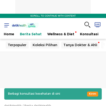
SCROLL TO CONTINUE WITH CONTENT
Home
Berita Sehat
Wellness & Diet
Konsultasi
Terpopuler
Koleksi Pilihan
Tanya Dokter & Ahli
T
Berbagi konsultasi kesehatan di sini
Kirim
detikHealth
Berita detikHealth