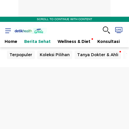
SCROLL TO CONTINUE WITH CONTENT
Home
Berita Sehat
Wellness & Diet
Konsultasi
Terpopuler
Koleksi Pilihan
Tanya Dokter & Ahli
T