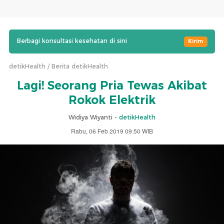
Berbagi konsultasi kesehatan di sini
Kirim
detikHealth
Berita detikHealth
Lagi! Seorang Pria Tewas Akibat
Rokok Elektrik
Widiya Wiyanti -
detikHealth
Rabu, 06 Feb 2019 09:50 WIB