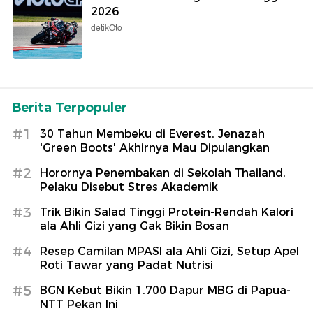
2026
detikOto
Berita Terpopuler
#1
30 Tahun Membeku di Everest, Jenazah
'Green Boots' Akhirnya Mau Dipulangkan
#2
Horornya Penembakan di Sekolah Thailand,
Pelaku Disebut Stres Akademik
#3
Trik Bikin Salad Tinggi Protein-Rendah Kalori
ala Ahli Gizi yang Gak Bikin Bosan
#4
Resep Camilan MPASI ala Ahli Gizi, Setup Apel
Roti Tawar yang Padat Nutrisi
#5
BGN Kebut Bikin 1.700 Dapur MBG di Papua-
NTT Pekan Ini