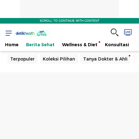
SCROLL TO CONTINUE WITH CONTENT
Home
Berita Sehat
Wellness & Diet
Konsultasi
Terpopuler
Koleksi Pilihan
Tanya Dokter & Ahli
T