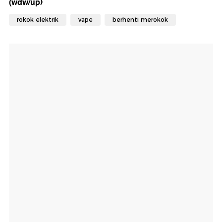
(wdw/up)
rokok elektrik
vape
berhenti merokok