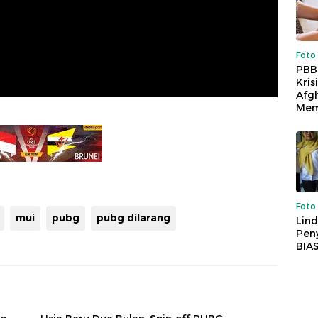
Foto
PBB
Kris
Afg
Mem
Foto
mui
pubg
pubg dilarang
Lind
Peny
BIA