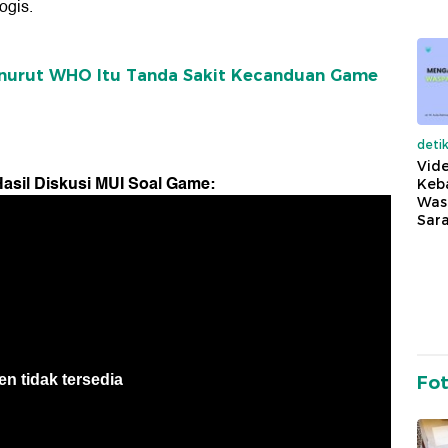
ogis.
enurut WHO Itu Tanda Sakit Kecanduan Game
deti
Vide
asil Diskusi MUI Soal Game:
Keba
Was
Sara
Fo