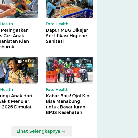
 Health
Foto Health
 Peringatkan
Dapur MBG Dikejar
is Gizi Anak
Sertifikasi Higiene
hanistan Kian
Sanitasi
buruk
10 Foto
7 Foto
 Health
Foto Health
ungi Anak dari
Kabar Baik! Ojol Kini
akit Menular,
Bisa Menabung
S 2026 Dimulai
untuk Bayar Iuran
BPJS Kesehatan
Lihat Selengkapnya