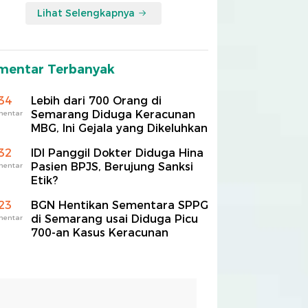
Lihat Selengkapnya
mentar Terbanyak
34
Lebih dari 700 Orang di
Semarang Diduga Keracunan
mentar
MBG, Ini Gejala yang Dikeluhkan
32
IDI Panggil Dokter Diduga Hina
Pasien BPJS, Berujung Sanksi
mentar
Etik?
23
BGN Hentikan Sementara SPPG
di Semarang usai Diduga Picu
mentar
700-an Kasus Keracunan