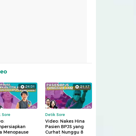
deo
24:01
21:17
k Sore
Detik Sore
o:
Video: Nakes Hina
persiapkan
Pasien BPJS yang
a Menopause
Curhat Nunggu 8