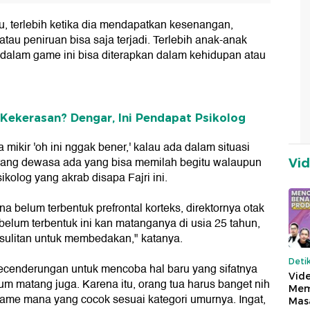
, terlebih ketika dia mendapatkan kesenangan,
tau peniruan bisa saja terjadi. Terlebih anak-anak
dalam game ini bisa diterapkan dalam kehidupan atau
Kekerasan? Dengar, Ini Pendapat Psikolog
mikir 'oh ini nggak bener,' kalau ada dalam situasi
. Orang dewasa ada yang bisa memilah begitu walaupun
Vi
kolog yang akrab disapa Fajri ini.
a belum terbentuk prefrontal korteks, direktornya otak
elum terbentuk ini kan matanganya di usia 25 tahun,
sulitan untuk membedakan," katanya.
Deti
ecenderungan untuk mencoba hal baru yang sifatnya
Vide
lum matang juga. Karena itu, orang tua harus banget nih
Mem
me mana yang cocok sesuai kategori umurnya. Ingat,
Mas