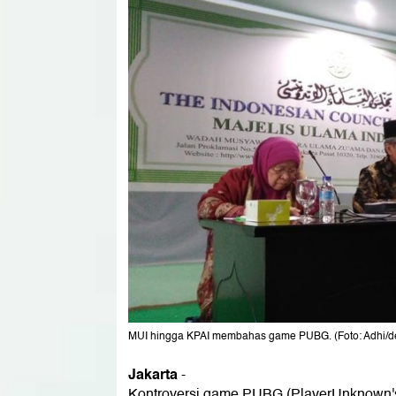
MUI hingga KPAI membahas game PUBG. (Foto: Adhi/d
Jakarta
-
Kontroversi game
PUBG
(PlayerUnknown's