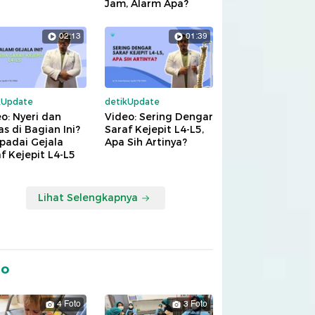
Jam, Alarm Apa?
02:13
01:39
kUpdate
detikUpdate
o: Nyeri dan
Video: Sering Dengar
s di Bagian Ini?
Saraf Kejepit L4-L5,
padai Gejala
Apa Sih Artinya?
f Kejepit L4-L5
Lihat Selengkapnya
to
4 Foto
3 Foto