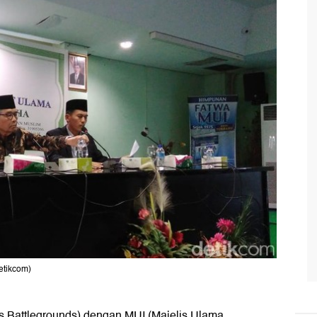
etikcom)
 Battlegrounds) dengan
MUI
(Majelis Ulama