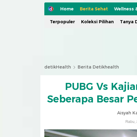
Home
Berita Sehat
Wellness 
Terpopuler
Koleksi Pilihan
Tanya D
detikHealth
Berita Detikhealth
PUBG Vs Kajia
Seberapa Besar P
Aisyah K
Rabu, 