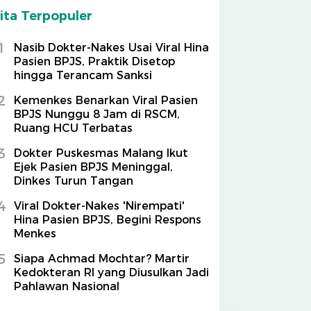
ita Terpopuler
1
Nasib Dokter-Nakes Usai Viral Hina
Pasien BPJS, Praktik Disetop
hingga Terancam Sanksi
2
Kemenkes Benarkan Viral Pasien
BPJS Nunggu 8 Jam di RSCM,
Ruang HCU Terbatas
3
Dokter Puskesmas Malang Ikut
Ejek Pasien BPJS Meninggal,
Dinkes Turun Tangan
4
Viral Dokter-Nakes 'Nirempati'
Hina Pasien BPJS, Begini Respons
Menkes
5
Siapa Achmad Mochtar? Martir
Kedokteran RI yang Diusulkan Jadi
Pahlawan Nasional