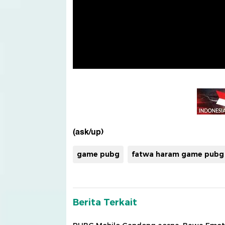
(ask/up)
game pubg
fatwa haram game pubg
Berita Terkait