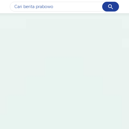
Cancel
Yang sedang ramai dicari
#1
data live draw sgp
#2
piala presiden 2026
#3
prabowo
#4
iran
#5
gempa hari ini
Promoted
Terakhir yang dicari
Loading...