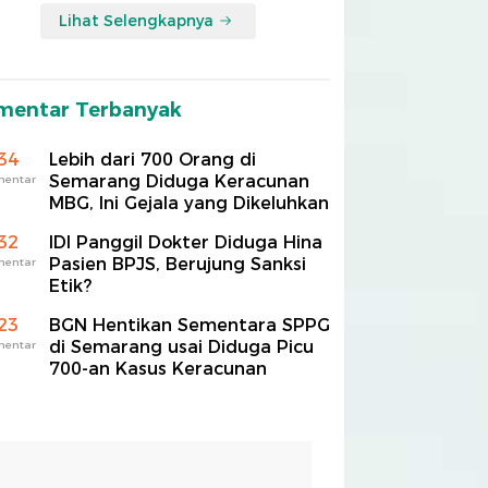
Lihat Selengkapnya
mentar Terbanyak
34
Lebih dari 700 Orang di
Semarang Diduga Keracunan
mentar
MBG, Ini Gejala yang Dikeluhkan
32
IDI Panggil Dokter Diduga Hina
Pasien BPJS, Berujung Sanksi
mentar
Etik?
23
BGN Hentikan Sementara SPPG
di Semarang usai Diduga Picu
mentar
700-an Kasus Keracunan