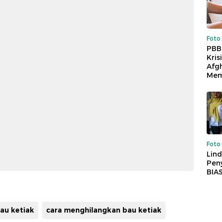
Foto
PBB
Kris
Afg
Mem
Foto
Lind
Peny
BIA
au ketiak
cara menghilangkan bau ketiak