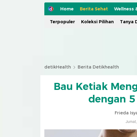
Home
Berita Sehat
Wellness 
Terpopuler
Koleksi Pilihan
Tanya D
detikHealth
Berita Detikhealth
Bau Ketiak Meng
dengan 5 
Frieda Isy
Jumat,