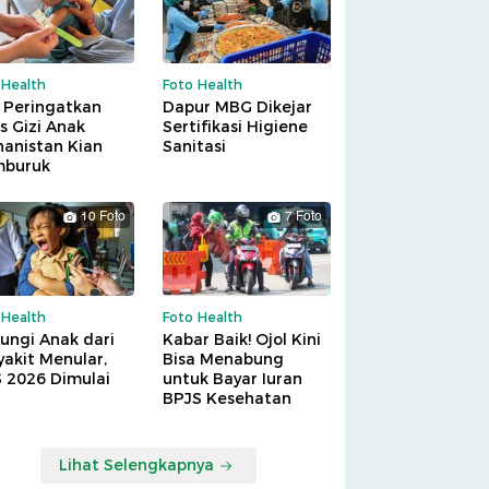
 Health
Foto Health
 Peringatkan
Dapur MBG Dikejar
is Gizi Anak
Sertifikasi Higiene
hanistan Kian
Sanitasi
buruk
10 Foto
7 Foto
 Health
Foto Health
ungi Anak dari
Kabar Baik! Ojol Kini
akit Menular,
Bisa Menabung
S 2026 Dimulai
untuk Bayar Iuran
BPJS Kesehatan
Lihat Selengkapnya