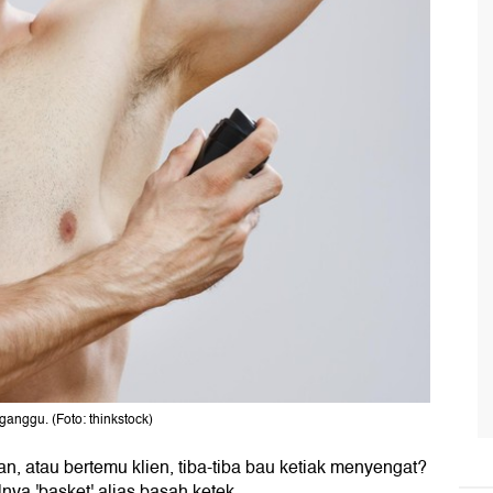
ganggu. (Foto: thinkstock)
 atau bertemu klien, tiba-tiba bau ketiak menyengat?
ya 'basket' alias basah ketek.