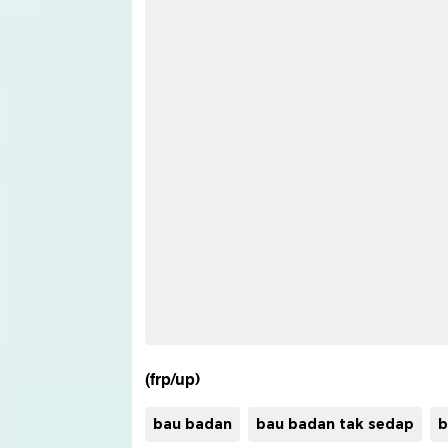
(frp/up)
bau badan
bau badan tak sedap
b