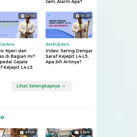
Jam, Alarm Apa?
02:13
01:39
kUpdate
detikUpdate
o: Nyeri dan
Video: Sering Dengar
s di Bagian Ini?
Saraf Kejepit L4-L5,
padai Gejala
Apa Sih Artinya?
f Kejepit L4-L5
Lihat Selengkapnya
to
4 Foto
3 Foto