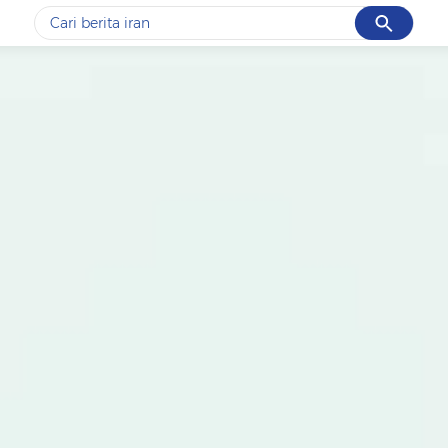
Cancel
Yang sedang ramai dicari
#1
data live draw sgp
#2
gempa hari ini
#3
prabowo
#4
iran
#5
demo
Promoted
Terakhir yang dicari
Loading...