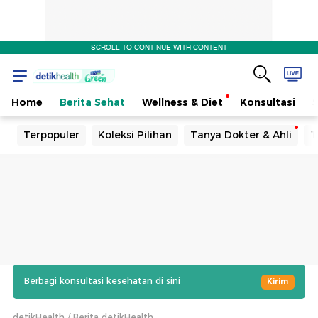
SCROLL TO CONTINUE WITH CONTENT
Home
Berita Sehat
Wellness & Diet
Konsultasi
Terpopuler
Koleksi Pilihan
Tanya Dokter & Ahli
T
Berbagi konsultasi kesehatan di sini
Kirim
detikHealth
Berita detikHealth