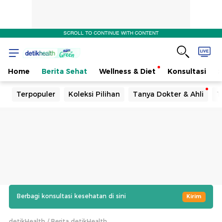
SCROLL TO CONTINUE WITH CONTENT
Home
Berita Sehat
Wellness & Diet
Konsultasi
Terpopuler
Koleksi Pilihan
Tanya Dokter & Ahli
T
Berbagi konsultasi kesehatan di sini
Kirim
detikHealth
Berita detikHealth