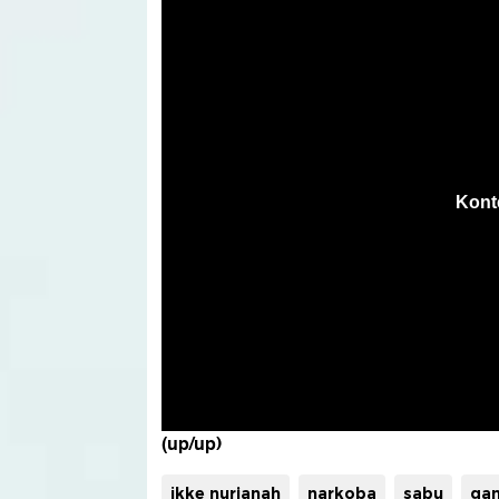
(up/up)
ikke nurjanah
narkoba
sabu
gan