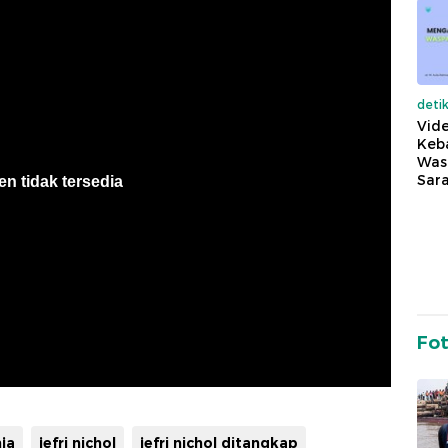
deti
Vide
Keba
Was
Sara
Fo
ja
jefri nichol
jefri nichol ditangkap