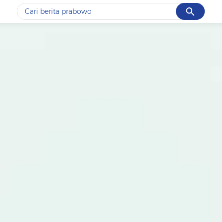
Cancel
Yang sedang ramai dicari
#1
data live draw sgp
#2
piala presiden 2026
#3
prabowo
#4
iran
#5
gempa hari ini
Promoted
Terakhir yang dicari
Loading...