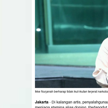
Ikke Nurjanah berharap tidak ikut-ikutan terjerat narkob
Jakarta
- Di kalangan artis, penyalahgun
menjaga stamina alias doping. Pedangdut 