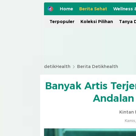
Home
Berita Sehat
Wellness 
Terpopuler
Koleksi Pilihan
Tanya D
detikHealth
Berita Detikhealth
Banyak Artis Terje
Andalan 
Kintan 
Kamis,