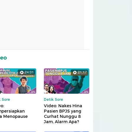
deo
24:01
21:17
k Sore
Detik Sore
o:
Video: Nakes Hina
persiapkan
Pasien BPJS yang
a Menopause
Curhat Nunggu 8
Jam, Alarm Apa?