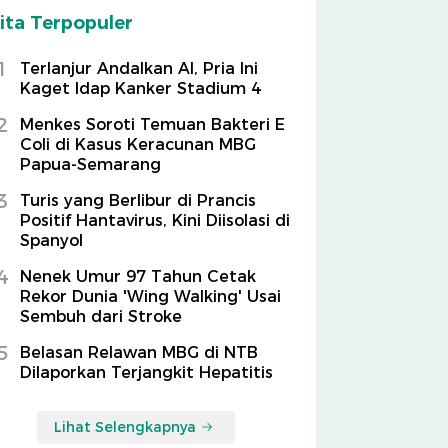
ita Terpopuler
1
Terlanjur Andalkan AI, Pria Ini
Kaget Idap Kanker Stadium 4
2
Menkes Soroti Temuan Bakteri E
Coli di Kasus Keracunan MBG
Papua-Semarang
3
Turis yang Berlibur di Prancis
Positif Hantavirus, Kini Diisolasi di
Spanyol
4
Nenek Umur 97 Tahun Cetak
Rekor Dunia 'Wing Walking' Usai
Sembuh dari Stroke
5
Belasan Relawan MBG di NTB
Dilaporkan Terjangkit Hepatitis
Lihat Selengkapnya