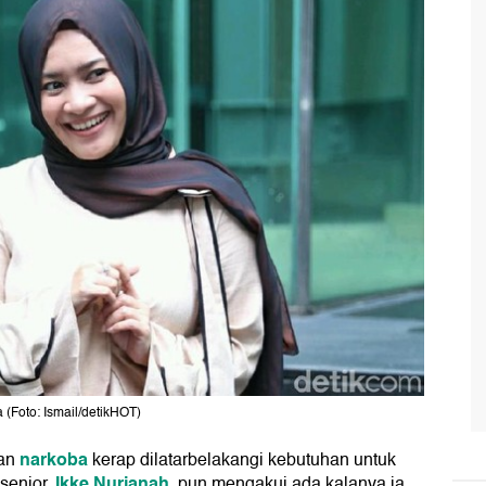
a (Foto: Ismail/detikHOT)
narkoba
aan
kerap dilatarbelakangi kebutuhan untuk
Ikke Nurjanah
senior,
, pun mengakui ada kalanya ia