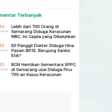
mentar Terbanyak
34
Lebih dari 700 Orang di
Semarang Diduga Keracunan
mentar
MBG, Ini Gejala yang Dikeluhkan
32
IDI Panggil Dokter Diduga Hina
Pasien BPJS, Berujung Sanksi
mentar
Etik?
23
BGN Hentikan Sementara SPPG
di Semarang usai Diduga Picu
mentar
700-an Kasus Keracunan