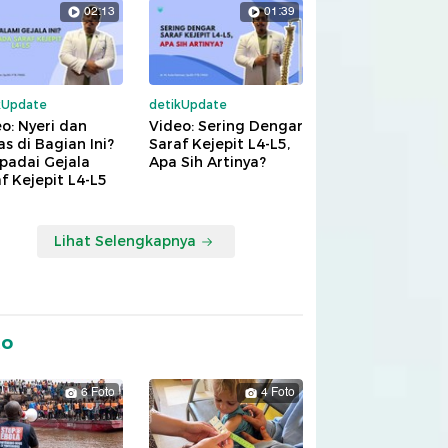
02:13
01:39
kUpdate
detikUpdate
o: Nyeri dan
Video: Sering Dengar
s di Bagian Ini?
Saraf Kejepit L4-L5,
padai Gejala
Apa Sih Artinya?
f Kejepit L4-L5
Lihat Selengkapnya
to
6 Foto
4 Foto