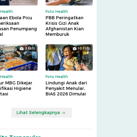
 Health
Foto Health
aan Ebola Picu
PBB Peringatkan
eriksaan
Krisis Gizi Anak
usan Penumpang
Afghanistan Kian
al
Memburuk
3 Foto
10 Foto
 Health
Foto Health
ur MBG Dikejar
Lindungi Anak dari
ifikasi Higiene
Penyakit Menular,
tasi
BIAS 2026 Dimulai
Lihat Selengkapnya