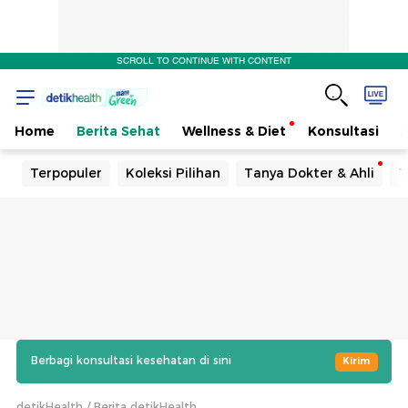
SCROLL TO CONTINUE WITH CONTENT
Home
Berita Sehat
Wellness & Diet
Konsultasi
Terpopuler
Koleksi Pilihan
Tanya Dokter & Ahli
T
Berbagi konsultasi kesehatan di sini
Kirim
detikHealth
Berita detikHealth