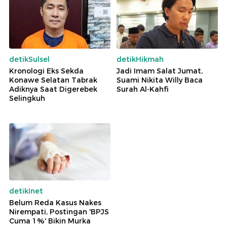
detikSulsel
detikHikmah
Kronologi Eks Sekda
Jadi Imam Salat Jumat,
Konawe Selatan Tabrak
Suami Nikita Willy Baca
Adiknya Saat Digerebek
Surah Al-Kahfi
Selingkuh
detikInet
Belum Reda Kasus Nakes
Nirempati, Postingan 'BPJS
Cuma 1%' Bikin Murka