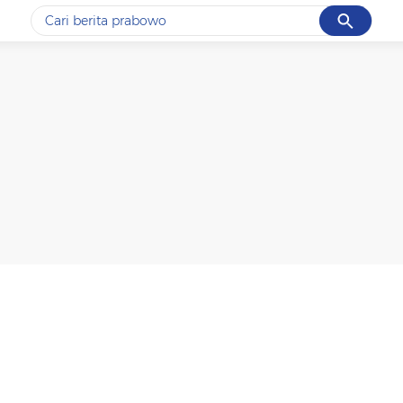
Cancel
Yang sedang ramai dicari
#1
gempa hari ini
#2
demo
#3
gempa
#4
iran
#5
prabowo
Promoted
Terakhir yang dicari
Loading...