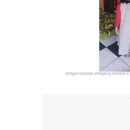
Dengan asyiknya, pedagang merokok di d