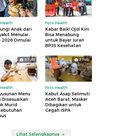
 Health
Foto Health
ungi Anak dari
Kabar Baik! Ojol Kini
akit Menular,
Bisa Menabung
S 2026 Dimulai
untuk Bayar Iuran
BPJS Kesehatan
8 Foto
3 Foto
 Health
Foto Health
yusunan Menu
Kabut Asap Selimuti
 Disesuaikan
Aceh Barat, Masker
uk Murid
Dibagikan untuk
kebutuhan
Cegah ISPA
sus
Lihat Selengkapnya