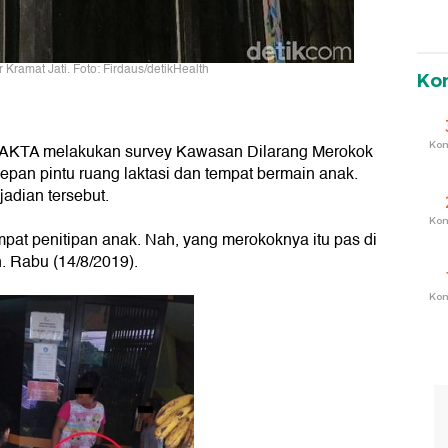
 Kramat Jati. Foto: Firdaus/detikHealth
Ko
Ko
m FAKTA melakukan survey Kawasan Dilarang Merokok
pan pintu ruang laktasi dan tempat bermain anak.
dian tersebut.
Ko
empat penitipan anak. Nah, yang merokoknya itu pas di
. Rabu (14/8/2019).
Ko