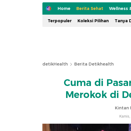
Home
Berita Sehat
Wellness 
Terpopuler
Koleksi Pilihan
Tanya D
detikHealth
Berita Detikhealth
Cuma di Pasar
Merokok di D
Kintan 
Kamis,