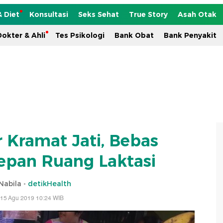
& Diet
Konsultasi
Seks Sehat
True Story
Asah Otak
okter & Ahli
Tes Psikologi
Bank Obat
Bank Penyakit
 Kramat Jati, Bebas
epan Ruang Laktasi
Nabila -
detikHealth
 15 Agu 2019 10:24 WIB