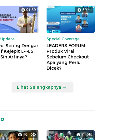
01:39
39:41
kUpdate
Special Coverage
o: Sering Dengar
LEADERS FORUM:
f Kejepit L4-L5,
Produk Viral,
Sih Artinya?
Sebelum Checkout
Apa yang Perlu
Dicek?
Lihat Selengkapnya
to
10 Foto
7 Foto