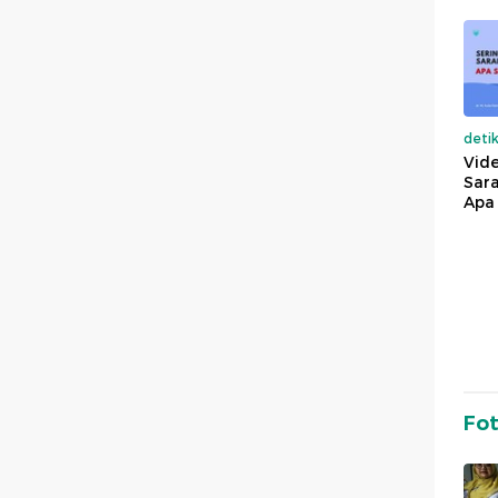
deti
Vide
Sara
Apa 
Fo