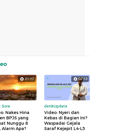
deo
21:17
02:13
k Sore
detikUpdate
o: Nakes Hina
Video: Nyeri dan
ien BPJS yang
Kebas di Bagian Ini?
hat Nunggu 8
Waspadai Gejala
, Alarm Apa?
Saraf Kejepit L4-L5