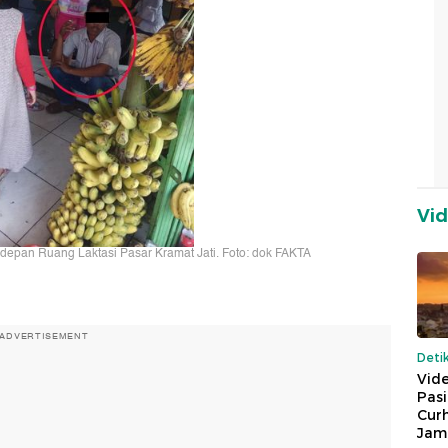
Vi
epan Ruang Laktasi Pasar Kramat Jati. Foto: dok FAKTA
ADVERTISEMENT
Deti
Vide
Pas
Cur
Jam