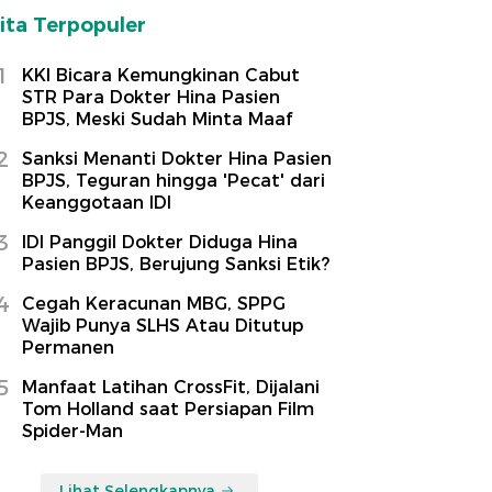
ita Terpopuler
1
KKI Bicara Kemungkinan Cabut
STR Para Dokter Hina Pasien
BPJS, Meski Sudah Minta Maaf
2
Sanksi Menanti Dokter Hina Pasien
BPJS, Teguran hingga 'Pecat' dari
Keanggotaan IDI
3
IDI Panggil Dokter Diduga Hina
Pasien BPJS, Berujung Sanksi Etik?
4
Cegah Keracunan MBG, SPPG
Wajib Punya SLHS Atau Ditutup
Permanen
5
Manfaat Latihan CrossFit, Dijalani
Tom Holland saat Persiapan Film
Spider-Man
Lihat Selengkapnya