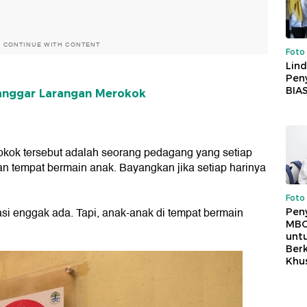
O CONTINUE WITH CONTENT
Foto
Lind
Peny
BIA
langgar Larangan Merokok
okok tersebut adalah seorang pedagang yang setiap
dan tempat bermain anak. Bayangkan jika setiap harinya
Foto
tasi enggak ada. Tapi, anak-anak di tempat bermain
Pen
MBG
unt
Ber
Khu