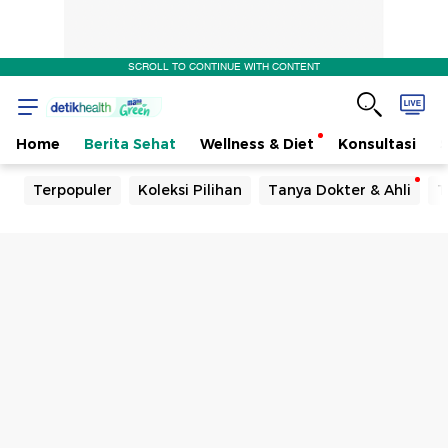
SCROLL TO CONTINUE WITH CONTENT
Home
Berita Sehat
Wellness & Diet
Konsultasi
Terpopuler
Koleksi Pilihan
Tanya Dokter & Ahli
T