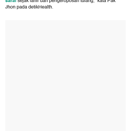
saraf
sejak lahir dan pengeroposan tulang," kata Pak
Jhon pada detikHealth.