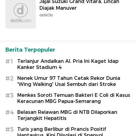
Jajal Suzuki Grand Vitara, Lincah
Diajak Manuver
detikOto
Berita Terpopuler
#1
Terlanjur Andalkan AI, Pria Ini Kaget Idap
Kanker Stadium 4
#2
Nenek Umur 97 Tahun Cetak Rekor Dunia
'Wing Walking' Usai Sembuh dari Stroke
#3
Menkes Soroti Temuan Bakteri E Coli di Kasus
Keracunan MBG Papua-Semarang
#4
Belasan Relawan MBG di NTB Dilaporkan
Terjangkit Hepatitis
#5
Turis yang Berlibur di Prancis Positif
Hantavirus, Kini Diisolasi di Spanyol