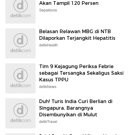
Akan Tampil 120 Persen
Sepakbola
Belasan Relawan MBG di NTB
Dilaporkan Terjangkit Hepatitis
detikHealth
Tim 9 Kejagung Periksa Febrie
sebagai Tersangka Sekaligus Saksi
Kasus TPPU
detikNews
Duh! Turis India Curi Berlian di
Singapura, Barangnya
Disembunyikan di Mulut
detikTravel