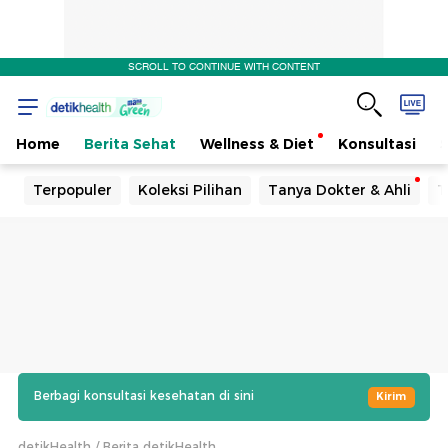
SCROLL TO CONTINUE WITH CONTENT
Home
Berita Sehat
Wellness & Diet
Konsultasi
Terpopuler
Koleksi Pilihan
Tanya Dokter & Ahli
T
Berbagi konsultasi kesehatan di sini
Kirim
detikHealth
Berita detikHealth