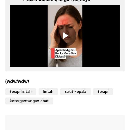
(wdw/wdw)
terapi lintah
lintah
sakit kepala
terapi
ketergantungan obat