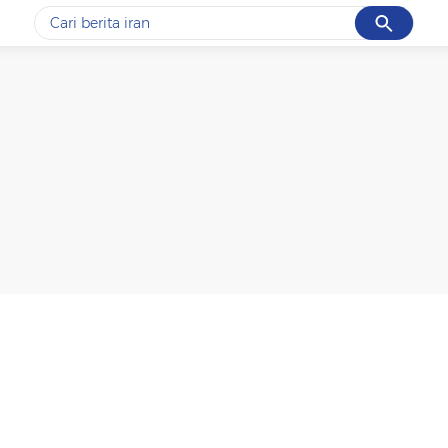
Cancel
Yang sedang ramai dicari
#1
gempa hari ini
#2
gempa
#3
iran
#4
demo
#5
prabowo
Promoted
Terakhir yang dicari
Loading...