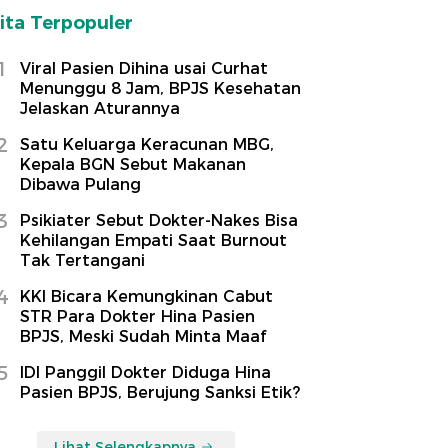
ita Terpopuler
1
Viral Pasien Dihina usai Curhat
Menunggu 8 Jam, BPJS Kesehatan
Jelaskan Aturannya
2
Satu Keluarga Keracunan MBG,
Kepala BGN Sebut Makanan
Dibawa Pulang
3
Psikiater Sebut Dokter-Nakes Bisa
Kehilangan Empati Saat Burnout
Tak Tertangani
4
KKI Bicara Kemungkinan Cabut
STR Para Dokter Hina Pasien
BPJS, Meski Sudah Minta Maaf
5
IDI Panggil Dokter Diduga Hina
Pasien BPJS, Berujung Sanksi Etik?
Lihat Selengkapnya