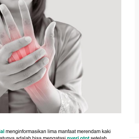
al
menginformasikan lima manfaat merendam kaki
nyeri otot
 satunya adalah bisa mengatasi
setelah