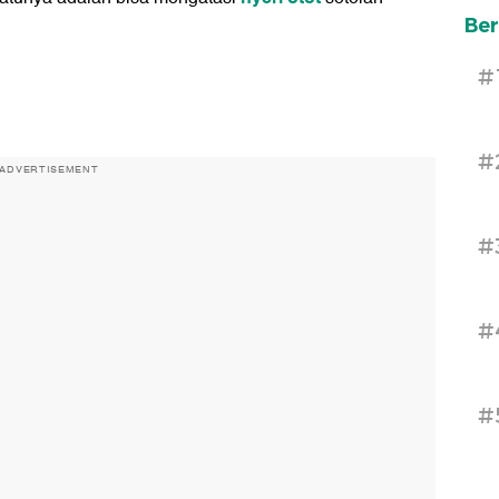
Ber
#
#
ADVERTISEMENT
#
#
#