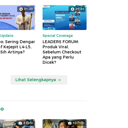
01:39
39:41
kUpdate
Special Coverage
o: Sering Dengar
LEADERS FORUM:
f Kejepit L4-L5,
Produk Viral,
Sih Artinya?
Sebelum Checkout
Apa yang Perlu
Dicek?
Lihat Selengkapnya
to
3 Foto
10 Foto