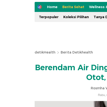
Home
Berita Sehat
Wellness 
Terpopuler
Koleksi Pilihan
Tanya D
detikHealth
Berita Detikhealth
Berendam Air Ding
Otot
Rosmha W
Rabu, 