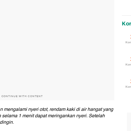
Ko
Ko
Ko
Ko
O CONTINUE WITH CONTENT
 mengalami nyeri otot, rendam kaki di air hangat yang
h selama 1 menit dapat meringankan nyeri. Setelah
dingin.