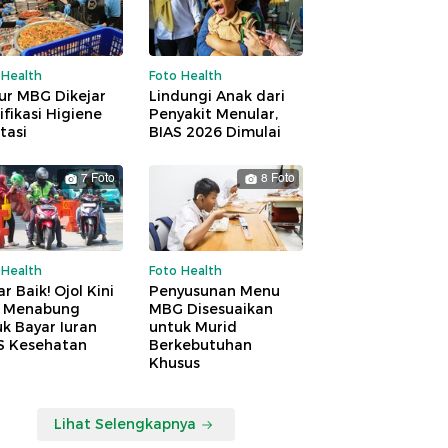
 Health
Foto Health
ur MBG Dikejar
Lindungi Anak dari
ifikasi Higiene
Penyakit Menular,
tasi
BIAS 2026 Dimulai
7 Foto
8 Foto
 Health
Foto Health
r Baik! Ojol Kini
Penyusunan Menu
a Menabung
MBG Disesuaikan
k Bayar Iuran
untuk Murid
S Kesehatan
Berkebutuhan
Khusus
Lihat Selengkapnya