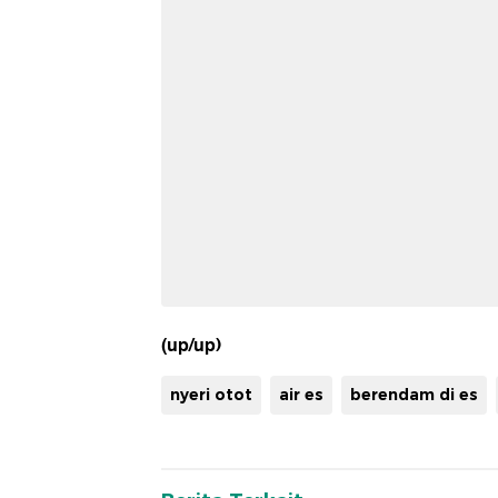
(up/up)
nyeri otot
air es
berendam di es