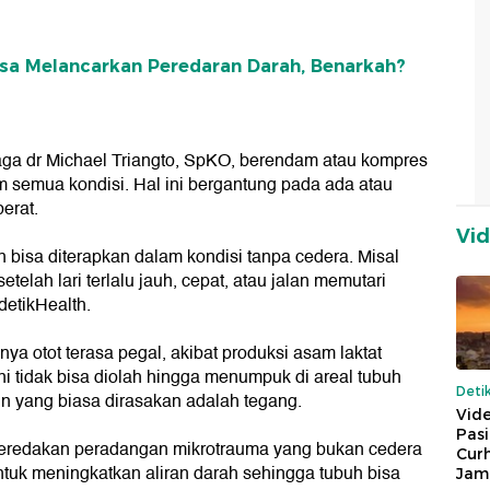
Bisa Melancarkan Peredaran Darah, Benarkah?
raga dr Michael Triangto, SpKO, berendam atau kompres
am semua kondisi. Hal ini bergantung pada ada atau
erat.
Vi
 bisa diterapkan dalam kondisi tanpa cedera. Misal
telah lari terlalu jauh, cepat, atau jalan memutari
detikHealth.
nya otot terasa pegal, akibat produksi asam laktat
ni tidak bisa diolah hingga menumpuk di areal tubuh
Deti
ain yang biasa dirasakan adalah tegang.
Vide
Pas
meredakan peradangan mikrotrauma yang bukan cedera
Cur
untuk meningkatkan aliran darah sehingga tubuh bisa
Jam