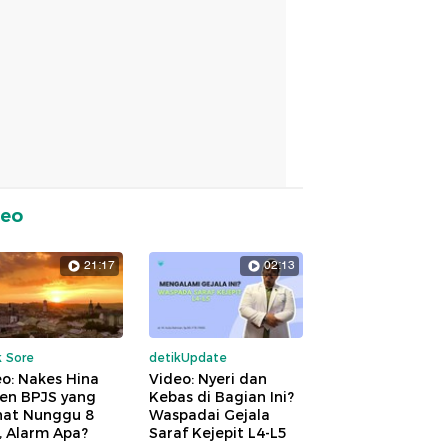
deo
21:17
02:13
k Sore
detikUpdate
o: Nakes Hina
Video: Nyeri dan
ien BPJS yang
Kebas di Bagian Ini?
hat Nunggu 8
Waspadai Gejala
, Alarm Apa?
Saraf Kejepit L4-L5