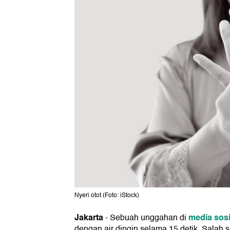
Nyeri otot (Foto: iStock)
Jakarta
media sosi
- Sebuah unggahan di
dengan air dingin selama 15 detik. Salah