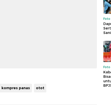
Foto
Dap
Sert
Sani
Foto
Kaba
Bis
untu
BPJ
kompres panas
otot