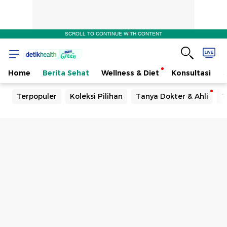
SCROLL TO CONTINUE WITH CONTENT
Home
Berita Sehat
Wellness & Diet
Konsultasi
Terpopuler
Koleksi Pilihan
Tanya Dokter & Ahli
T