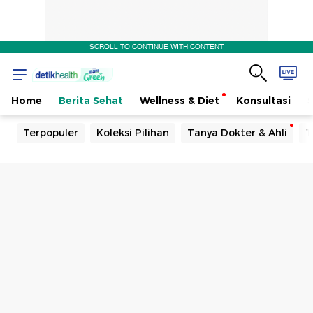
SCROLL TO CONTINUE WITH CONTENT
Home
Berita Sehat
Wellness & Diet
Konsultasi
Terpopuler
Koleksi Pilihan
Tanya Dokter & Ahli
T