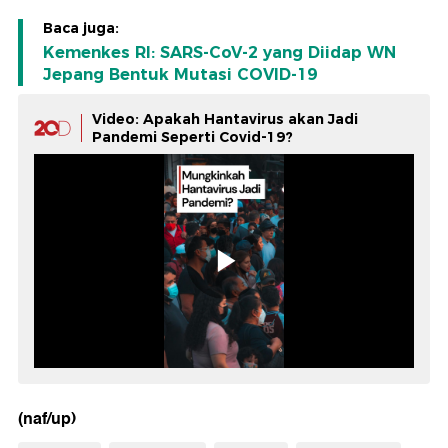
Baca juga:
Kemenkes RI: SARS-CoV-2 yang Diidap WN
Jepang Bentuk Mutasi COVID-19
Video: Apakah Hantavirus akan Jadi
Pandemi Seperti Covid-19?
(naf/up)