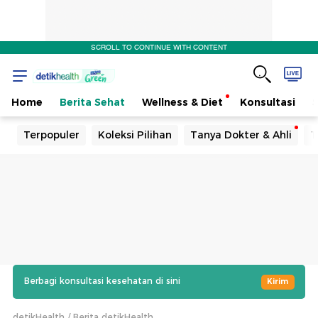
SCROLL TO CONTINUE WITH CONTENT
Home
Berita Sehat
Wellness & Diet
Konsultasi
Terpopuler
Koleksi Pilihan
Tanya Dokter & Ahli
T
Berbagi konsultasi kesehatan di sini
Kirim
detikHealth
Berita detikHealth