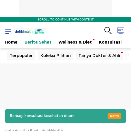
SCROLL TO CONTINUE WITH CONTENT
Home
Berita Sehat
Wellness & Diet
Konsultasi
Terpopuler
Koleksi Pilihan
Tanya Dokter & Ahli
T
Berbagi konsultasi kesehatan di sini
Kirim
detikHealth
Berita detikHealth