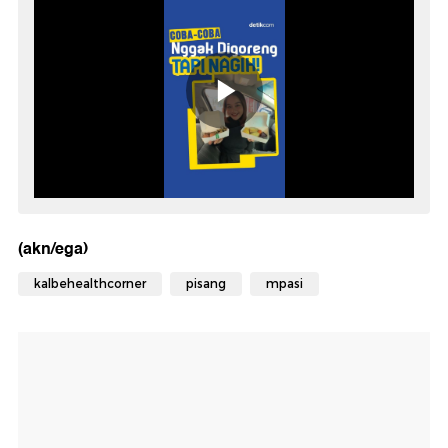
(akn/ega)
kalbehealthcorner
pisang
mpasi