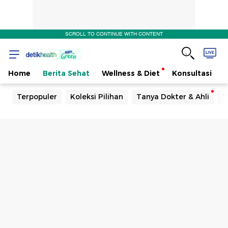
SCROLL TO CONTINUE WITH CONTENT
Home
Berita Sehat
Wellness & Diet
Konsultasi
Terpopuler
Koleksi Pilihan
Tanya Dokter & Ahli
T