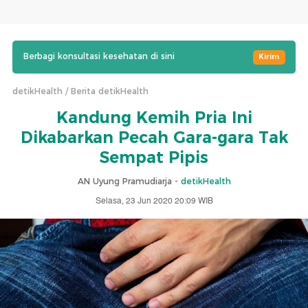
Berbagi konsultasi kesehatan di sini
Kirim
detikHealth
Berita detikHealth
Kandung Kemih Pria Ini
Dikabarkan Pecah Gara-gara Tak
Sempat Pipis
AN Uyung Pramudiarja -
detikHealth
Selasa, 23 Jun 2020 20:09 WIB