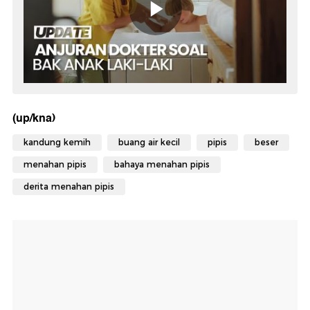
(up/kna)
kandung kemih
buang air kecil
pipis
beser
menahan pipis
bahaya menahan pipis
derita menahan pipis