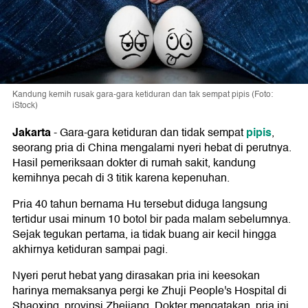
Kandung kemih rusak gara-gara ketiduran dan tak sempat pipis (Foto:
iStock)
Jakarta
pipis
-
Gara-gara ketiduran dan tidak sempat
,
seorang pria di China mengalami nyeri hebat di perutnya.
Hasil pemeriksaan dokter di rumah sakit, kandung
kemihnya pecah di 3 titik karena kepenuhan.
Pria 40 tahun bernama Hu tersebut diduga langsung
tertidur usai minum 10 botol bir pada malam sebelumnya.
Sejak tegukan pertama, ia tidak buang air kecil hingga
akhirnya ketiduran sampai pagi.
Nyeri perut hebat yang dirasakan pria ini keesokan
harinya memaksanya pergi ke Zhuji People's Hospital di
Shaoxing, provinsi Zhejiang. Dokter mengatakan, pria ini