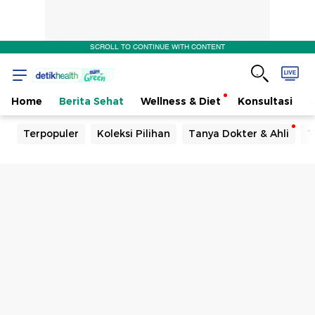
SCROLL TO CONTINUE WITH CONTENT
Home
Berita Sehat
Wellness & Diet
Konsultasi
Terpopuler
Koleksi Pilihan
Tanya Dokter & Ahli
T