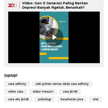
Video: Gen-Z Generasi Paling Rentan
Depresi-Banyak Ngeluh, Benarkah?
(up/up)
zara adhisty
zaki pohan remas dada zara adhisty
video zara
video mesum
zara jkt48
zara eks jkt48
psikologi
kesehatan jiwa
viral