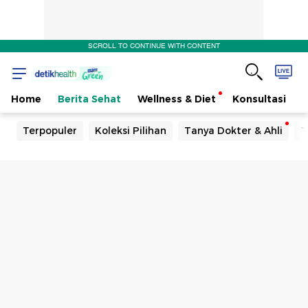
SCROLL TO CONTINUE WITH CONTENT
Home
Berita Sehat
Wellness & Diet
Konsultasi
Terpopuler
Koleksi Pilihan
Tanya Dokter & Ahli
T