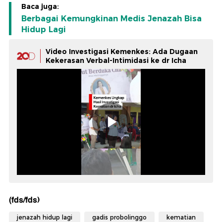
Baca juga:
Berbagai Kemungkinan Medis Jenazah Bisa
Hidup Lagi
Video Investigasi Kemenkes: Ada Dugaan
Kekerasan Verbal-Intimidasi ke dr Icha
(fds/fds)
jenazah hidup lagi
gadis probolinggo
kematian