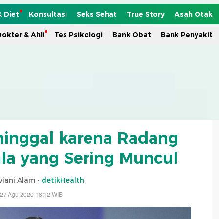
& Diet
Konsultasi
Seks Sehat
True Story
Asah Otak
okter & Ahli
Tes Psikologi
Bank Obat
Bank Penyakit
ninggal karena Radang
ala yang Sering Muncul
viani Alam -
detikHealth
 27 Agu 2020 18:12 WIB