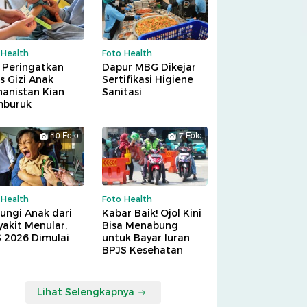
 Health
Foto Health
 Peringatkan
Dapur MBG Dikejar
is Gizi Anak
Sertifikasi Higiene
hanistan Kian
Sanitasi
buruk
10 Foto
7 Foto
 Health
Foto Health
ungi Anak dari
Kabar Baik! Ojol Kini
akit Menular,
Bisa Menabung
S 2026 Dimulai
untuk Bayar Iuran
BPJS Kesehatan
Lihat Selengkapnya