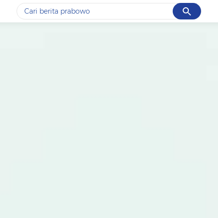
Cancel
Yang sedang ramai dicari
#1
data live draw sgp
#2
gempa hari ini
#3
prabowo
#4
iran
#5
demo
Promoted
Terakhir yang dicari
Loading...