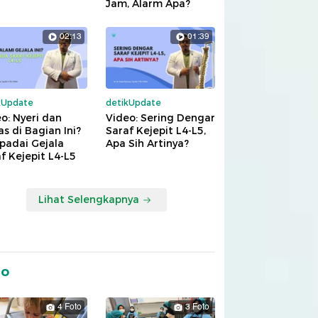
Jam, Alarm Apa?
02:13
01:39
kUpdate
detikUpdate
o: Nyeri dan
Video: Sering Dengar
s di Bagian Ini?
Saraf Kejepit L4-L5,
padai Gejala
Apa Sih Artinya?
f Kejepit L4-L5
Lihat Selengkapnya
to
4 Foto
3 Foto