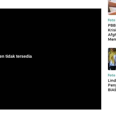
Foto
PBB
Kris
Afg
Mem
Foto
Lind
Peny
BIA