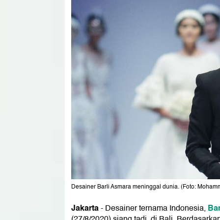
Desainer Barli Asmara meninggal dunia. (Foto: Moha
Jakarta
Ba
-
Desainer ternama Indonesia,
(27/8/2020) siang tadi, di Bali. Berdasar