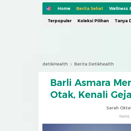
Home
Berita Sehat
Wellness 
Terpopuler
Koleksi Pilihan
Tanya D
detikHealth
Berita Detikhealth
Barli Asmara Me
Otak, Kenali Gej
Sarah Okta
Kamis,