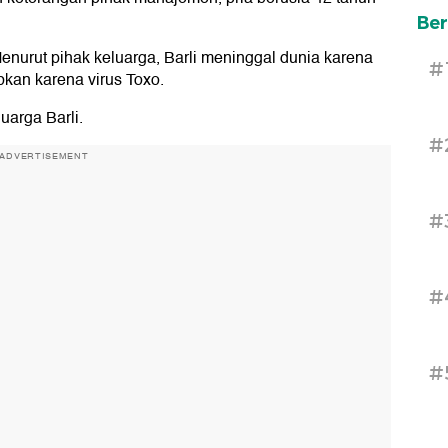
Ber
Menurut pihak keluarga, Barli meninggal dunia karena
#
bkan karena virus Toxo.
uarga Barli.
#
ADVERTISEMENT
#
#
#