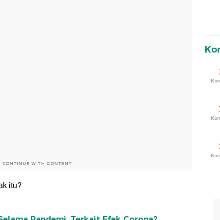
Ko
Ko
Ko
Ko
O CONTINUE WITH CONTENT
ak itu?
elama Pandemi, Terkait Efek Corona?