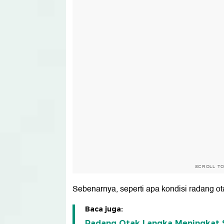
SCROLL T
Sebenarnya, seperti apa kondisi radang ot
Baca juga:
Radang Otak Langka Meningkat S