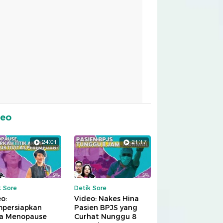
deo
24:01
21:17
k Sore
Detik Sore
o:
Video: Nakes Hina
persiapkan
Pasien BPJS yang
a Menopause
Curhat Nunggu 8