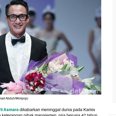
mmad Abduh/Wolipop)
rli Asmara
dikabarkan meninggal dunia pada Kamis
kan keterangan pihak manajemen, pria berusia 42 tahun