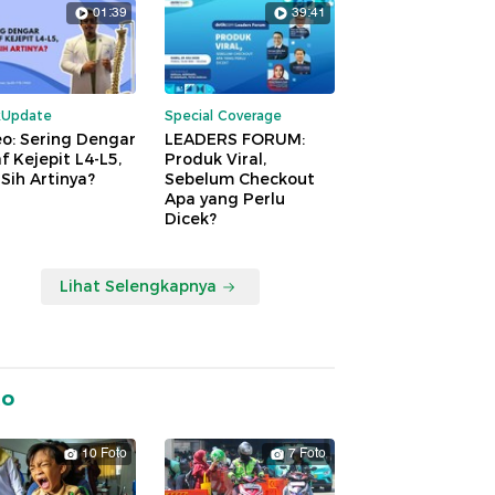
01:39
39:41
kUpdate
Special Coverage
o: Sering Dengar
LEADERS FORUM:
f Kejepit L4-L5,
Produk Viral,
Sih Artinya?
Sebelum Checkout
Apa yang Perlu
Dicek?
Lihat Selengkapnya
to
10 Foto
7 Foto