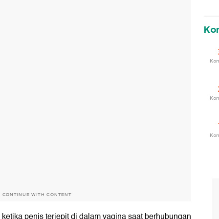
Ko
Ko
Ko
Ko
O CONTINUE WITH CONTENT
 ketika penis terjepit di dalam vagina saat berhubungan