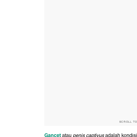
SCROLL T
Gancet
atau
penis captivus
adalah kondisi