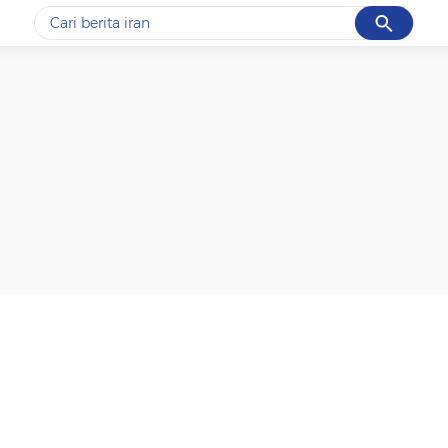
Cancel
Yang sedang ramai dicari
#1
gempa hari ini
#2
demo
#3
gempa
#4
iran
#5
prabowo
Promoted
Terakhir yang dicari
Loading...