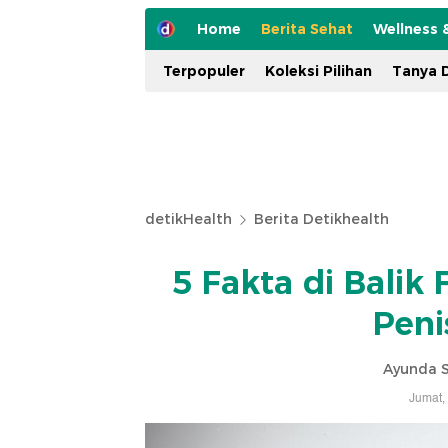
Home
Berita Sehat
Wellness 
Terpopuler
Koleksi Pilihan
Tanya D
detikHealth
Berita Detikhealth
5 Fakta di Balik
Peni
Ayunda S
Jumat,