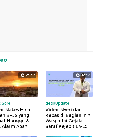
deo
21:17
02:13
k Sore
detikUpdate
o: Nakes Hina
Video: Nyeri dan
ien BPJS yang
Kebas di Bagian Ini?
hat Nunggu 8
Waspadai Gejala
, Alarm Apa?
Saraf Kejepit L4-L5