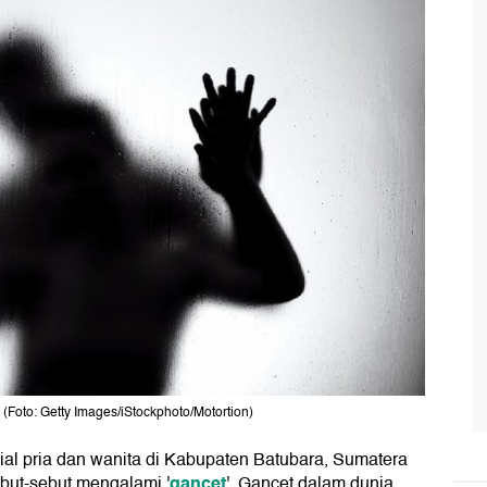
(Foto: Getty Images/iStockphoto/Motortion)
sial pria dan wanita di Kabupaten Batubara, Sumatera
gancet
ebut-sebut mengalami '
'. Gancet dalam dunia