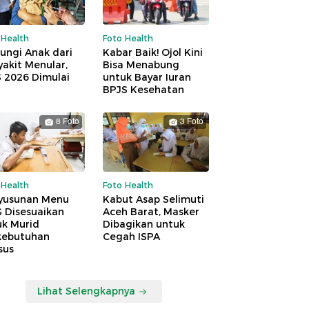
 Health
Foto Health
ungi Anak dari
Kabar Baik! Ojol Kini
akit Menular,
Bisa Menabung
S 2026 Dimulai
untuk Bayar Iuran
BPJS Kesehatan
8 Foto
3 Foto
 Health
Foto Health
yusunan Menu
Kabut Asap Selimuti
 Disesuaikan
Aceh Barat, Masker
uk Murid
Dibagikan untuk
kebutuhan
Cegah ISPA
sus
Lihat Selengkapnya