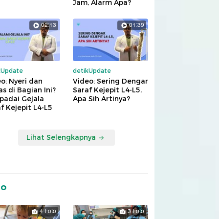
Jam, Alarm Apa?
02:13
01:39
kUpdate
detikUpdate
o: Nyeri dan
Video: Sering Dengar
s di Bagian Ini?
Saraf Kejepit L4-L5,
padai Gejala
Apa Sih Artinya?
f Kejepit L4-L5
Lihat Selengkapnya
to
4 Foto
3 Foto