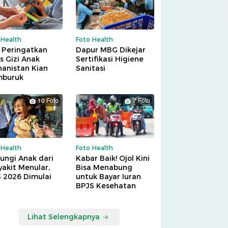
 Health
Foto Health
 Peringatkan
Dapur MBG Dikejar
is Gizi Anak
Sertifikasi Higiene
hanistan Kian
Sanitasi
buruk
10 Foto
7 Foto
 Health
Foto Health
ungi Anak dari
Kabar Baik! Ojol Kini
akit Menular,
Bisa Menabung
S 2026 Dimulai
untuk Bayar Iuran
BPJS Kesehatan
Lihat Selengkapnya