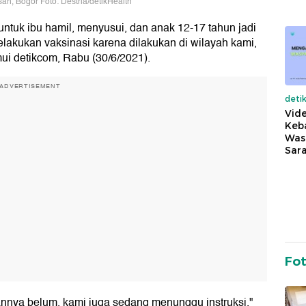
n, Bogor Foto: Destria/detikHealth
untuk ibu hamil, menyusui, dan anak 12-17 tahun jadi
elakukan vaksinasi karena dilakukan di wilayah kami,
ui detikcom, Rabu (30/6/2021).
ADVERTISEMENT
deti
Vide
Keba
Was
Sara
Fo
nnya belum, kami juga sedang menunggu instruksi,"