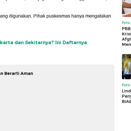
ang digunakan. Pihak puskesmas hanya mengatakan
Foto
PBB
Kris
Afg
karta dan Sekitarnya? Ini Daftarnya
Mem
an Berarti Aman
Foto
Lind
Peny
BIA