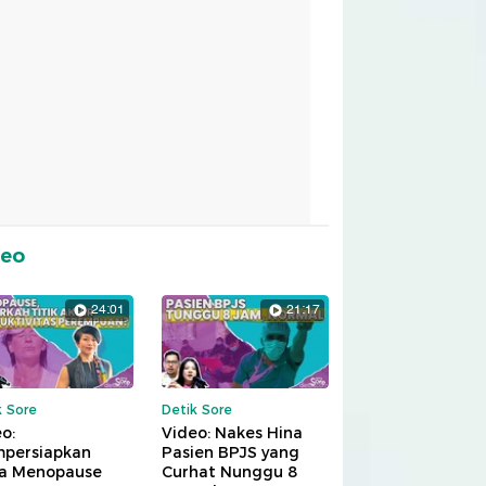
deo
24:01
21:17
k Sore
Detik Sore
o:
Video: Nakes Hina
persiapkan
Pasien BPJS yang
a Menopause
Curhat Nunggu 8