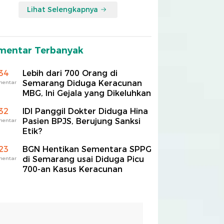
Lihat Selengkapnya
mentar Terbanyak
34
Lebih dari 700 Orang di
Semarang Diduga Keracunan
mentar
MBG, Ini Gejala yang Dikeluhkan
32
IDI Panggil Dokter Diduga Hina
Pasien BPJS, Berujung Sanksi
mentar
Etik?
23
BGN Hentikan Sementara SPPG
di Semarang usai Diduga Picu
mentar
700-an Kasus Keracunan