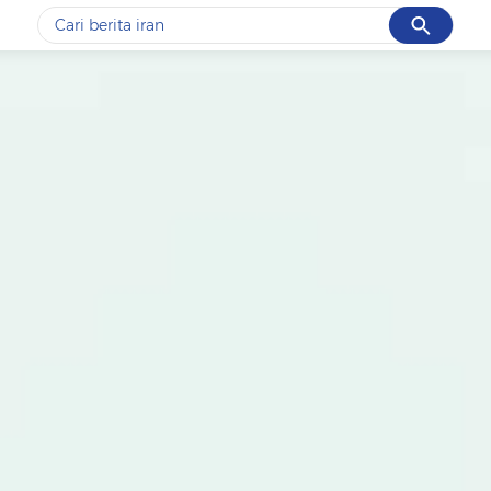
Cancel
Yang sedang ramai dicari
#1
gempa hari ini
#2
gempa
#3
prabowo
#4
iran
#5
demo
Promoted
Terakhir yang dicari
Loading...